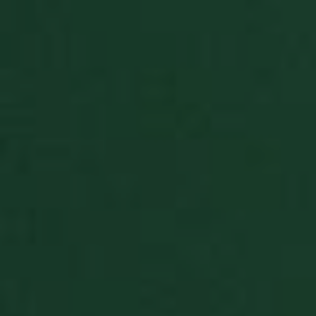
collections
BlissGuestSt
.solitalian.it
1 anno
This cooki
stores data
about the
player's g
statistics t
are shown
when the
game ends
BlissIsNewIpad
.solitalian.it
4
Used for
settimane
switching 
2 giorni
game to ta
mode
Google Privacy Policy
BlissSt
.solitalian.it
5 anni
This cooki
stores data
about the
player's g
statistics t
are shown
when the
game ends
BlissTablet
.solitalian.it
4
Used for
settimane
switching 
2 giorni
game to ta
mode
BlissUserName
.solitalian.it
5 anni
This cooki