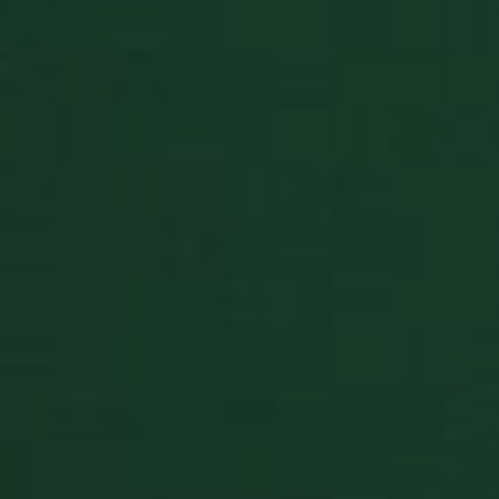
essere
specifico pe
sito, ma u
buon esem
è mantene
uno stato 
accesso pe
utente tra 
pagine.
BlissOptsNew
.solitalian.it
1 anno 1
This cooki
mese
stores the
player
preference
such as ca
set and
backgroun
selections.
BlissLP
.solitalian.it
2 giorni
Gotd
BlissTemp
.solitalian.it
1 anno 1
This cooki
mese
stores a
random pl
ID that is 
for the
leaderboar
card
collections
etc.