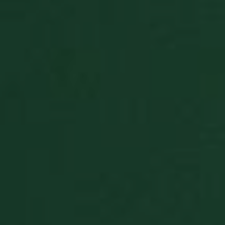
consenso s
cookie dei
visitatori. È
necessario
il banner d
cookie di
Cookie-
Script.com
funzioni
correttame
PHPSESSID
Sessione
Cookie
PHP.net
generato d
www.solitalian.it
applicazion
basate sul
linguaggio
PHP. Si tra
di un
identificat
generico
utilizzato p
mantenere 
variabili di
sessione
utente.
Normalme
è un nume
generato i
modo casu
il modo in 
viene
utilizzato 