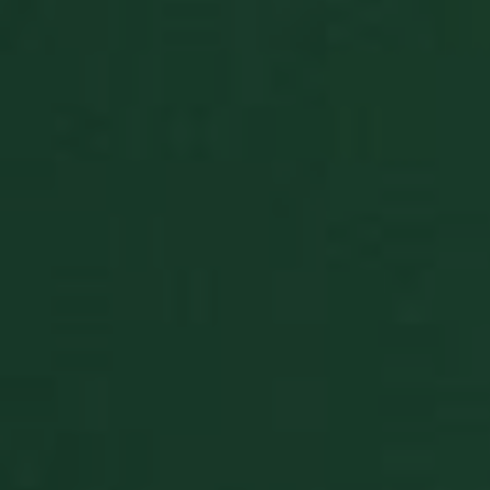
stores the 
name (for
display
purposes
only)
BlissUT
.solitalian.it
5 anni
This cooki
stores data
that is use
for the
player's g
statistics, 
and card
collections
BlissWG
.solitalian.it
1 anno
This cooki
stores data
about the
player's g
statistics t
are shown
when the
game ends
CookieScriptConsent
9 mesi 3
Questo co
CookieScript
settimane
viene
www.solitalian.it
utilizzato d
servizio
Cookie-
Script.com
ricordare l
preferenze 