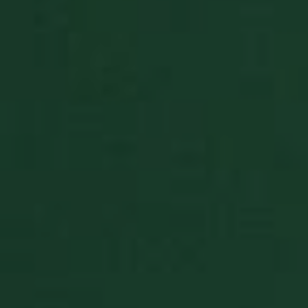
Targeting
Funzionalità
Non classificati
I cookie strettamente necessari consentono le
funzionalità principali del sito web come l'accesso
dell'utente e la gestione dell'account. Il sito web non
può essere utilizzato correttamente senza i cookie
strettamente necessari.
Fornitore
/
Nome
Scadenza
Descrizion
Dominio
BlissCo
.solitalian.it
5 anni
This cooki
stores data
about the
player's ca
collections
BlissCrossLoad
.solitalian.it
1 giorno
This cookie
used when
the player
saves and
loads the
game.
BlissData
.solitalian.it
5 anni
This cooki
stores data
that is use
for the
player's g
statistics, 
and card