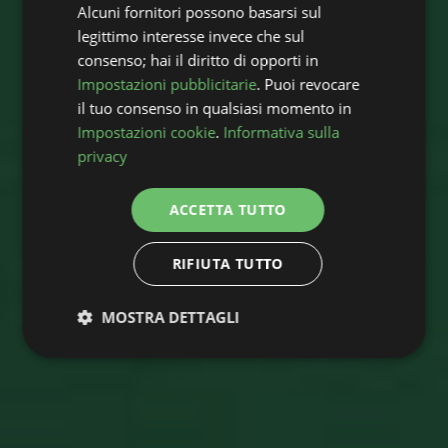
Alcuni fornitori possono basarsi sul
legittimo interesse invece che sul
consenso; hai il diritto di opporti in
Impostazioni pubblicitarie
. Puoi revocare
il tuo consenso in qualsiasi momento in
Impostazioni cookie
.
Informativa sulla
privacy
ACCETTA TUTTO
RIFIUTA TUTTO
MOSTRA DETTAGLI
Strettamente
Performance
necessari