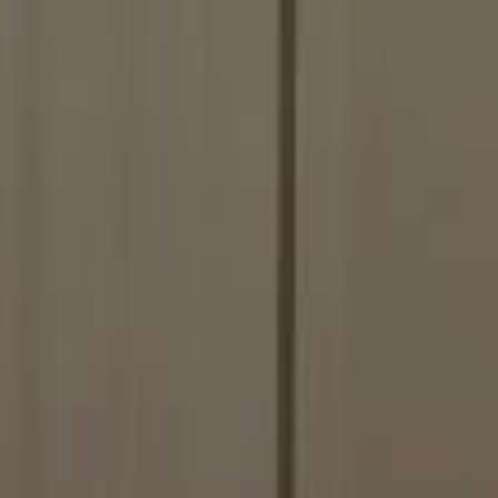
Dominio
.solitalian.it
5 anni
This cookie stores data about the player's card col
.solitalian.it
1 giorno
This cookie is used when the player saves and lo
.solitalian.it
5 anni
This cookie stores data that is used for the player'
login and card collections.
.solitalian.it
1 anno
This cookie stores data about the player's game sta
shown when the game ends.
.solitalian.it
4
Used for switching the game to tablet mode
settimane
2 giorni
.solitalian.it
5 anni
This cookie stores data about the player's game sta
shown when the game ends.
.solitalian.it
4
Used for switching the game to tablet mode
settimane
2 giorni
Google Privacy Policy
.solitalian.it
5 anni
This cookie stores the user name (for display pur
.solitalian.it
5 anni
This cookie stores data that is used for the player'
login and card collections.
.solitalian.it
1 anno
This cookie stores data about the player's game sta
shown when the game ends.
nt
9 mesi 3
Questo cookie viene utilizzato dal servizio Cooki