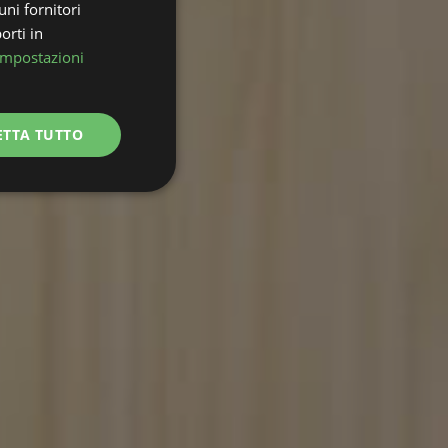
uni fornitori
orti in
Impostazioni
ETTA TUTTO
Non classificati
icati
e la gestione