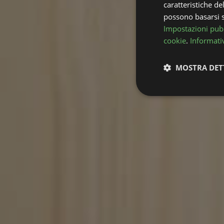
caratteristiche de
possono basarsi su
Impostazioni pubb
cookie
.
Informativ
MOSTRA DET
Strettamente
necessari
Stre
I cookie strettamente
dell'account. Il sito
Nome