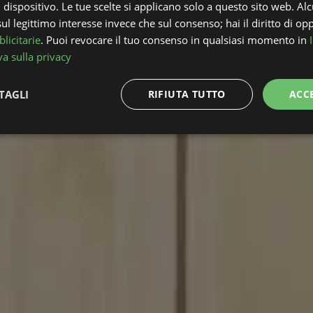
l dispositivo. Le tue scelte si applicano solo a questo sito web. Alc
l legittimo interesse invece che sul consenso; hai il diritto di opp
licitarie
. Puoi revocare il tuo consenso in qualsiasi momento in
a sulla privacy
TAGLI
RIFIUTA TUTTO
ACC
Performance
Targeting
Funzionalità
ttamente necessari
Performance
Targeting
Funzionalità
Non classif
 necessari consentono le funzionalità principali del sito web come l'accesso dell'utente 
 web non può essere utilizzato correttamente senza i cookie strettamente necessari.
Fornitore
/
Scadenza
Descrizione