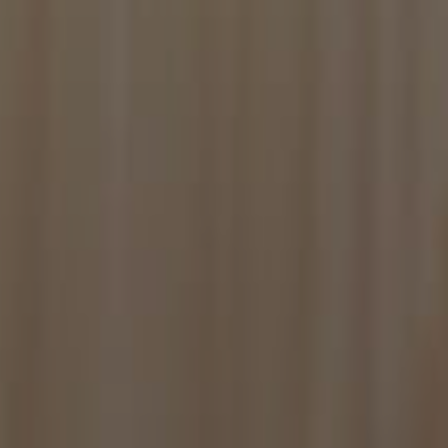
isitatori. È
ipt.com funzioni
ggio PHP. Si tratta
re le variabili di
rato in modo
pecifico per il sito,
ccesso per un
 card set and
 for the
rizione
tenere lo stato
ytics, che è un
erato dalla
munemente utilizzato
o essere inviati a
tenti unici