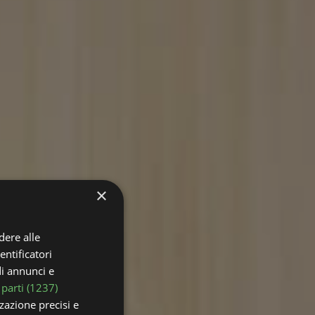
×
dere alle
entificatori
di annunci e
 parti (1237)
zzazione precisi e