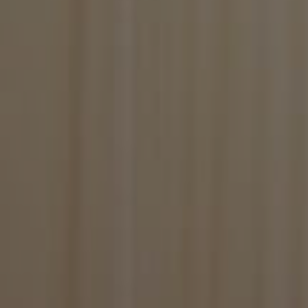
BlissCo
BlissCrossLoad
BlissData
BlissGuestSt
BlissIsNewIpad
BlissSt
BlissTablet
BlissUserName
BlissUT
BlissWG
CookieScriptConse