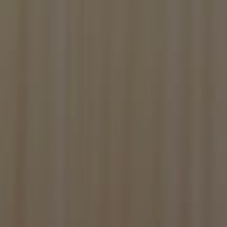
lections.
ads the game.
s game statistics,
tistics that are
tistics that are
poses only)
s game statistics,
tistics that are
e-Script.com per