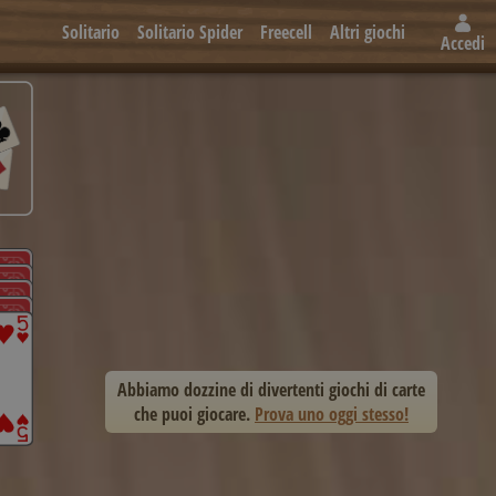
Solitario
Solitario Spider
Freecell
Altri giochi
Accedi
Abbiamo dozzine di divertenti giochi di carte
che puoi giocare.
Prova uno oggi stesso!