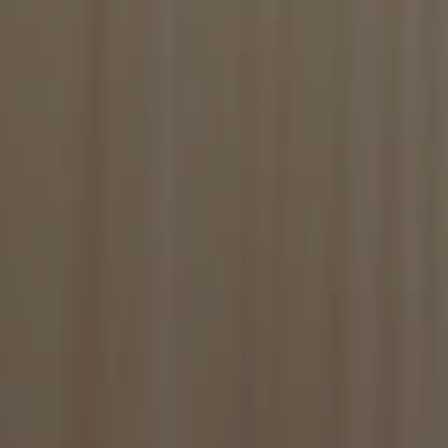
BlissSt
BlissTablet
BlissUserName
BlissUT
BlissWG
CookieScriptConse
PHPSESSID
BlissOptsNew