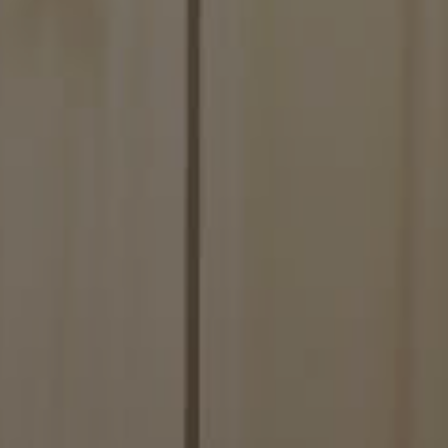
ttamente necessari
Performance
Targeting
Funzionalità
Non classif
 necessari consentono le funzionalità principali del sito web come l'accesso dell'utente 
 web non può essere utilizzato correttamente senza i cookie strettamente necessari.
Fornitore
/
Scadenza
Descrizione
Dominio
.solitalian.it
5 anni
This cookie stores data about the player's card col
.solitalian.it
1 giorno
This cookie is used when the player saves and lo
.solitalian.it
5 anni
This cookie stores data that is used for the player'
login and card collections.
.solitalian.it
1 anno
This cookie stores data about the player's game sta
shown when the game ends.
.solitalian.it
4
Used for switching the game to tablet mode
settimane
2 giorni