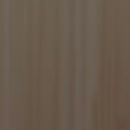
tistics that are
poses only)
s game statistics,
tistics that are
e-Script.com per
isitatori. È
ipt.com funzioni
ggio PHP. Si tratta
re le variabili di
rato in modo
pecifico per il sito,
ccesso per un
 card set and