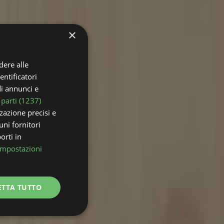
×
dere alle
entificatori
di annunci e
 parti (1237)
zzazione precisi e
uni fornitori
orti in
Impostazioni
ETTA TUTTO
Non classificati