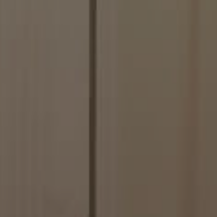
.solitalian.it
5 anni
This cookie stores data about the player's game sta
shown when the game ends.
.solitalian.it
4
Used for switching the game to tablet mode
settimane
2 giorni
Google Privacy Policy
.solitalian.it
5 anni
This cookie stores the user name (for display pur
.solitalian.it
5 anni
This cookie stores data that is used for the player'
login and card collections.
.solitalian.it
1 anno
This cookie stores data about the player's game sta
shown when the game ends.
nt
9 mesi 3
Questo cookie viene utilizzato dal servizio Cooki
CookieScript
settimane
ricordare le preferenze di consenso sui cookie dei v
www.solitalian.it
necessario che il banner dei cookie di Cookie-Scr
correttamente.
Sessione
Cookie generato da applicazioni basate sul lingua
PHP.net
di un identificatore generico utilizzato per mantene
www.solitalian.it
sessione utente. Normalmente è un numero gene
casuale, il modo in cui viene utilizzato può essere s
ma un buon esempio è mantenere uno stato di a
utente tra le pagine.
.solitalian.it
1 anno 1
This cookie stores the player preferences, such as
mese
background selections.