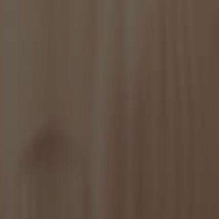
 for the
rizione
tenere lo stato
ytics, che è un
erato dalla
munemente utilizzato
o essere inviati a
tenti unici
ntificatore del
izzato per calcolare i
i dei siti.
'utente e
perienza dell'utente