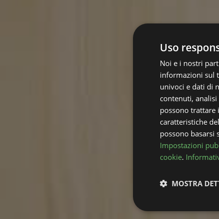
Uso responsa
Noi e i nostri pa
informazioni sul t
univoci e dati di
contenuti, analis
possono trattare i 
caratteristiche de
possono basarsi su
Impostazioni pubb
cookie
.
Informativ
MOSTRA DET
Strettamente