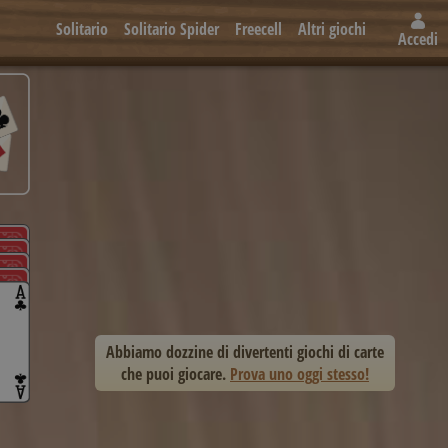
Solitario
Solitario Spider
Freecell
Altri giochi
Accedi
Abbiamo dozzine di divertenti giochi di carte
che puoi giocare.
Prova uno oggi stesso!