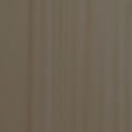
necessari
Stre
I cookie strettamente
dell'account. Il sito
Nome
BlissCo
BlissCrossLoad
BlissData
BlissGuestSt
BlissIsNewIpad