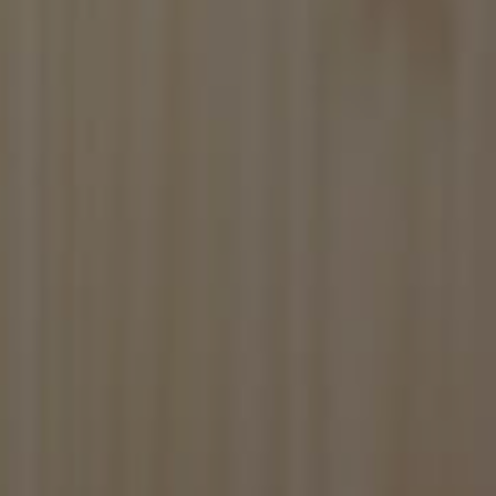
icati
e la gestione
lections.
ads the game.
s game statistics,
tistics that are