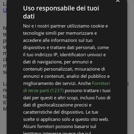
Lavoro per una piccola azienda che si chiama
Uso responsabile dei tuoi
Unwind Media
.
dati
Noi e i nostri partner utilizziamo cookie e
Nonostante io giochi di frequente a tutti i giochi per
tecnologie simili per memorizzare e
testarli, il mio preferito è sicuramente 40 Thieves. Mi
accedere alle informazioni sul tuo
piace davvero tanto il fatto che il gioco si possa
vincere o perdere proprio durante le ultimissime
dispositivo e trattare dati personali, come
mosse. Attualmente, gioco soprattutto a Josephine
il tuo indirizzo IP, identificatori univoci e
che è la versione più semplice. Ovviamente, gioco
dati di navigazione, per annunci e
moltissimo anche al preferito di tutti, lo Spider a 2
contenuti personalizzati, misurazione di
semi!
annunci e contenuti, analisi del pubblico e
miglioramento dei servizi. Anche
Fornitori
La nostra sede è nella soleggiata Miami, ma tanti dei
nostri scrittori, grafici e collaboratori provengono da
di terze parti (1237)
possono trattare i tuoi
tutto il mondo!
dati per questi e altri scopi, incluso l’uso di
Il nostro indirizzo è 1000 5th St. Suite 200 - B12,
dati di geolocalizzazione precisi e
Miami Beach, Florida, 33139
caratteristiche del dispositivo. Le tue
scelte si applicano solo a questo sito web.
Alcuni fornitori possono basarsi sul
legittimo interesse invece che sul