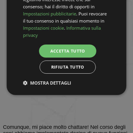
consenso; hai il diritto di opporti in
Impostazioni pubblicitarie
. Puoi revocare
il tuo consenso in qualsiasi momento in
Impostazioni cookie
.
Informativa sulla
privacy
ACCETTA TUTTO
RIFIUTA TUTTO
MOSTRA DETTAGLI
Strettamente
Performance
necessari
Targeting
Funzionalità
Non
Comunque, mi piace molto chattare! Nel corso degli
classificati