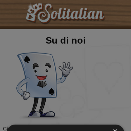
Su di noi
Ciao,
sono Sol
, piacere di conoscerti!
×