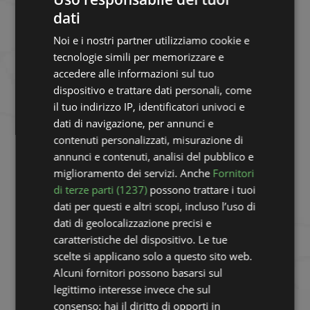
dati
Noi e i nostri partner utilizziamo cookie e
Spades
tecnologie simili per memorizzare e
accedere alle informazioni sul tuo
Belote
dispositivo e trattare dati personali, come
il tuo indirizzo IP, identificatori univoci e
dati di navigazione, per annunci e
Scopa
contenuti personalizzati, misurazione di
annunci e contenuti, analisi del pubblico e
miglioramento dei servizi. Anche
Fornitori
Escoba
di terze parti (1237)
possono trattare i tuoi
dati per questi e altri scopi, incluso l’uso di
dati di geolocalizzazione precisi e
Briscola
caratteristiche del dispositivo. Le tue
scelte si applicano solo a questo sito web.
Alcuni fornitori possono basarsi sul
legittimo interesse invece che sul
consenso; hai il diritto di opporti in