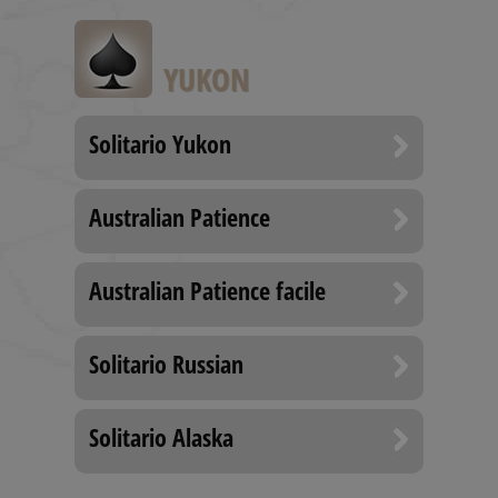
game.
BlissData
.solitalian.it
5 anni
This cooki
stores data
YUKON
that is use
for the
player's g
statistics, 
and card
Solitario Yukon
collections
BlissGuestSt
.solitalian.it
1 anno
This cooki
stores data
Australian Patience
about the
player's g
statistics t
are shown
when the
Australian Patience facile
game ends
BlissIsNewIpad
.solitalian.it
4
Used for
settimane
switching 
2 giorni
game to ta
Solitario Russian
mode
Google Privacy Policy
BlissSt
.solitalian.it
5 anni
This cooki
stores data
Solitario Alaska
about the
player's g
statistics t
are shown
when the