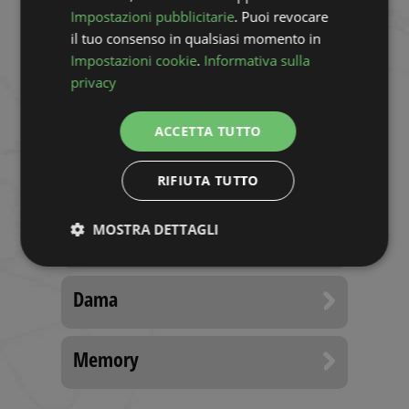
GIOCHI CLASSICI
Impostazioni pubblicitarie
. Puoi revocare
il tuo consenso in qualsiasi momento in
Solitario Mahjong
Impostazioni cookie
.
Informativa sulla
privacy
Campo minato
ACCETTA TUTTO
Battaglia navale
RIFIUTA TUTTO
MOSTRA DETTAGLI
Domino
Strettamente
Performance
necessari
Dama
Memory
Targeting
Funzionalità
Non
classificati