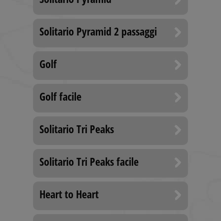
CookieScriptConsent
9 mesi 3
Questo co
CookieScript
settimane
viene
www.solitalian.it
utilizzato d
Solitario Pyramid 2 passaggi
servizio
Cookie-
Script.com
ricordare l
preferenze 
Golf
consenso s
cookie dei
visitatori. È
necessario
il banner d
Golf facile
cookie di
Cookie-
Script.com
funzioni
Solitario Tri Peaks
correttame
PHPSESSID
Sessione
Cookie
PHP.net
generato d
www.solitalian.it
applicazion
Solitario Tri Peaks facile
basate sul
linguaggio
PHP. Si tra
di un
identificat
Heart to Heart
generico
utilizzato p
mantenere 
variabili di