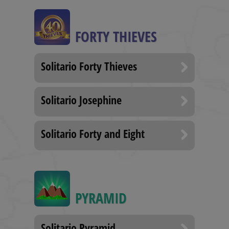
game ends
BlissTablet
.solitalian.it
4
Used for
settimane
switching 
FORTY THIEVES
2 giorni
game to ta
mode
BlissUserName
.solitalian.it
5 anni
This cooki
Solitario Forty Thieves
stores the 
name (for
display
purposes
only)
Solitario Josephine
BlissUT
.solitalian.it
5 anni
This cooki
stores data
that is use
for the
Solitario Forty and Eight
player's g
statistics, 
and card
collections
BlissWG
.solitalian.it
1 anno
This cooki
stores data
about the
PYRAMID
player's g
statistics t
are shown
when the
game ends
Solitario Pyramid