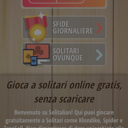
SFIDE
GIORNALIERE
SOLITARI
OVUNQUE
Gioca a solitari online gratis,
senza scaricare
Benvenuto su Solitalian! Qui puoi giocare
gratuitamente a Solitari come Klondike, Spider e