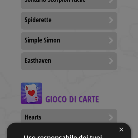
Spiderette
Simple Simon
Easthaven
GIOCO DI CARTE
Hearts
×
Whist
Uso responsabile dei tuoi