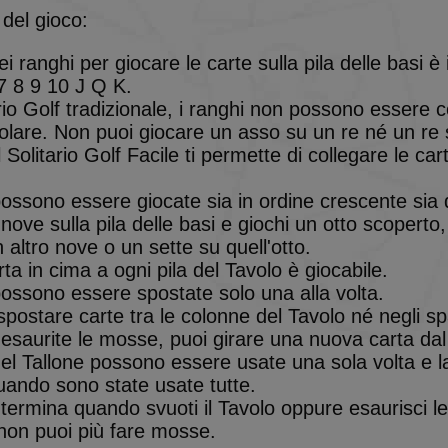
Scadenza
Descrizione
Dominio
 del gioco:
.solitalian.it
5 anni
This cookie stores data about the player's card col
ei ranghi per giocare le carte sulla pila delle basi è
.solitalian.it
1 giorno
This cookie is used when the player saves and lo
7 8 9 10 J Q K.
.solitalian.it
5 anni
This cookie stores data that is used for the player'
rio Golf tradizionale, i ranghi non possono essere co
login and card collections.
olare. Non puoi giocare un asso su un re né un re
.solitalian.it
1 anno
This cookie stores data about the player's game sta
il Solitario Golf Facile ti permette di collegare le ca
shown when the game ends.
.solitalian.it
4
Used for switching the game to tablet mode
settimane
possono essere giocate sia in ordine crescente sia
2 giorni
nove sulla pila delle basi e giochi un otto scoperto,
.solitalian.it
5 anni
This cookie stores data about the player's game sta
 altro nove o un sette su quell'otto.
shown when the game ends.
rta in cima a ogni pila del Tavolo è giocabile.
.solitalian.it
4
Used for switching the game to tablet mode
possono essere spostate solo una alla volta.
settimane
2 giorni
postare carte tra le colonne del Tavolo né negli sp
Google Privacy Policy
esaurite le mosse, puoi girare una nuova carta dal
.solitalian.it
5 anni
This cookie stores the user name (for display pur
el Tallone possono essere usate una sola volta e la
.solitalian.it
5 anni
This cookie stores data that is used for the player'
uando sono state usate tutte.
login and card collections.
 termina quando svuoti il Tavolo oppure esaurisci le
.solitalian.it
1 anno
This cookie stores data about the player's game sta
shown when the game ends.
 non puoi più fare mosse.