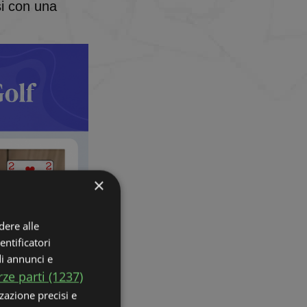
si con una
×
dere alle
entificatori
di annunci e
rze parti (1237)
zzazione precisi e