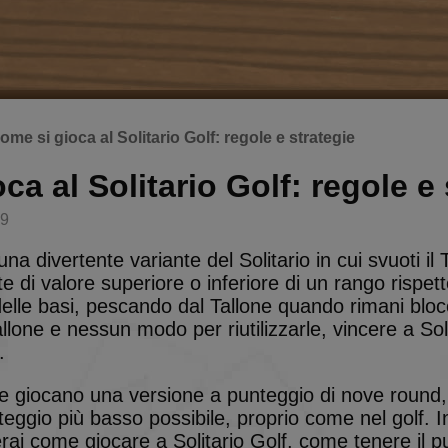
ome si gioca al Solitario Golf: regole e strategie
ca al Solitario Golf: regole e 
29
na divertente variante del Solitario in cui svuoti il 
 di valore superiore o inferiore di un rango rispetto
 delle basi, pescando dal Tallone quando rimani blo
llone e nessun modo per riutilizzarle, vincere a Sol
.
e giocano una versione a punteggio di nove round,
nteggio più basso possibile, proprio come nel golf. 
erai come giocare a Solitario Golf, come tenere il p