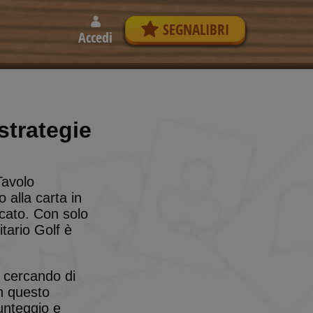
SEGNALIBRI
Accedi
strategie
Tavolo
 alla carta in
ccato. Con solo
itario Golf è
 cercando di
In questo
unteggio e