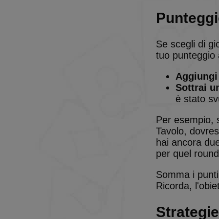
CookieScriptConse
Punteggio
PHPSESSID
Se scegli di g
tuo punteggio a
Aggiungi
Sottrai u
BlissOptsNew
è stato sv
BlissLP
Per esempio, s
BlissTemp
Tavolo, dovrest
hai ancora due
per quel round
Nome
Nome
BlissTD
Somma i punti d
Fornitore
Nome
Dominio
Ricorda, l'obie
g_state
_ga_B5Q72E0G56
BlissLR
.solitalian
BlissTN
Strategie
_ga
uid
.criteo.c