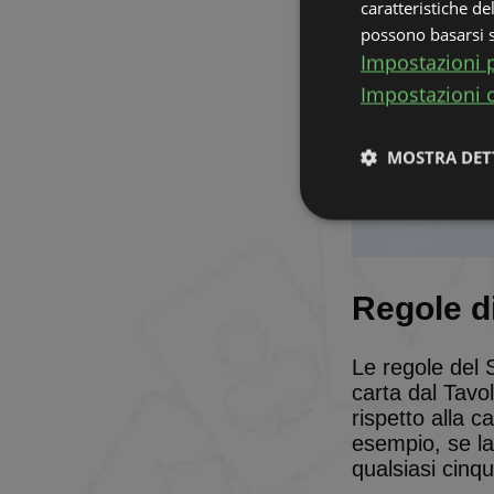
caratteristiche de
possono basarsi su
Impostazioni p
Impostazioni 
MOSTRA DET
Strettamente
necessari
Regole di
Le regole del S
carta dal Tavol
Stre
rispetto alla c
I cookie strettamente
esempio, se la 
dell'account. Il sito
qualsiasi cinq