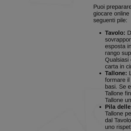
Puoi preparare
giocare online 
seguenti pile:
Tavolo:
Di
sovrappone
esposta in
rango supe
Qualsiasi 
carta in ci
Tallone:
L
formare il
basi. Se e
Tallone fi
Tallone un
Pila delle
Tallone pe
dal Tavolo
uno rispet