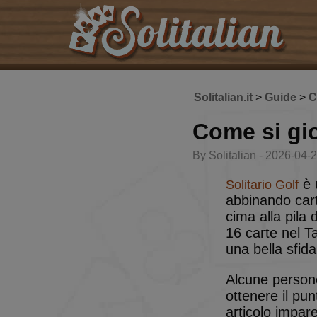
Solitalian.it
>
Guide
>
C
Come si gio
By Solitalian - 2026-04-
è u
Solitario Golf
abbinando carte
cima alla pila
16 carte nel Ta
una bella sfida
Alcune person
ottenere il pu
articolo impar