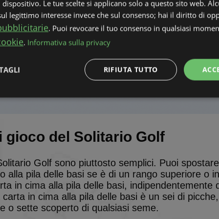
l dispositivo. Le tue scelte si applicano solo a questo sito web. Alc
l legittimo interesse invece che sul consenso; hai il diritto di opp
ubblicitarie
. Puoi revocare il tuo consenso in qualsiasi momen
cookie
.
Informativa sulla privacy
TAGLI
RIFIUTA TUTTO
ACC
Performance
Targeting
Funzionalità
 gioco del Solitario Golf
olitario Golf sono piuttosto semplici. Puoi spostare
o alla pila delle basi se è di un rango superiore o i
ttamente necessari
Performance
Targeting
Funzionalità
Non classif
arta in cima alla pila delle basi, indipendentemente
 necessari consentono le funzionalità principali del sito web come l'accesso dell'utente 
carta in cima alla pila delle basi è un sei di picche
 web non può essere utilizzato correttamente senza i cookie strettamente necessari.
ue o sette scoperto di qualsiasi seme.
Fornitore
/