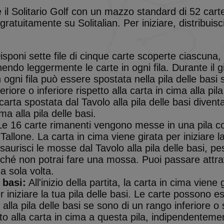
 il Solitario Golf con un mazzo standard di 52 car
gratuitamente su Solitalian. Per iniziare, distribuisci
sponi sette file di cinque carte scoperte ciascuna,
ndo leggermente le carte in ogni fila. Durante il gi
 ogni fila può essere spostata nella pila delle basi 
riore o inferiore rispetto alla carta in cima alla pila
carta spostata dal Tavolo alla pila delle basi divent
ma alla pila delle basi.
e 16 carte rimanenti vengono messe in una pila c
 Tallone. La carta in cima viene girata per iniziare la
saurisci le mosse dal Tavolo alla pila delle basi, pe
nché non potrai fare una mossa. Puoi passare attra
a sola volta.
 basi:
All'inizio della partita, la carta in cima viene 
r iniziare la tua pila delle basi. Le carte possono 
 alla pila delle basi se sono di un rango inferiore o 
to alla carta in cima a questa pila, indipendentem