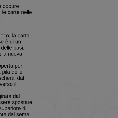
te oppure
 le carte nelle
oco, la carta
se è di un
 delle basi.
a la nuova
operta per
 pila delle
scherai dal
verso il
girata dal
essere spostate
superiore di
ente dal seme.