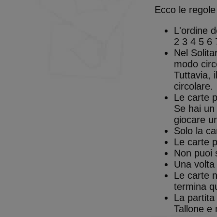
Nome
Ecco le regole
BlissCo
L'ordine d
BlissCrossLoad
2 3 4 5 6 
BlissData
Nel Solita
modo circ
BlissGuestSt
Tuttavia, 
circolare.
BlissIsNewIpad
Le carte 
Se hai un 
BlissSt
giocare un
Solo la ca
BlissTablet
Le carte 
Non puoi s
Una volta 
BlissUserName
Le carte n
BlissUT
termina q
La partita
BlissWG
Tallone e