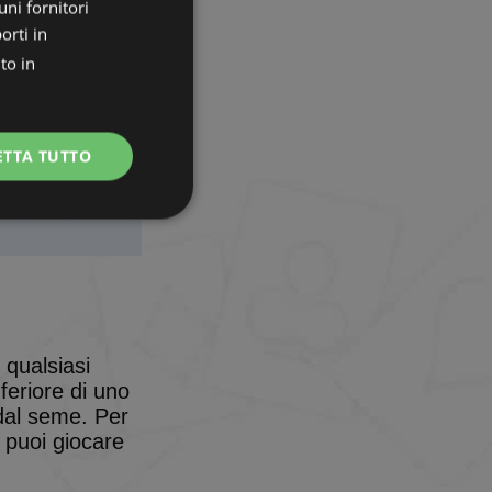
uni fornitori
orti in
to in
ETTA TUTTO
Non classificati
 qualsiasi
nferiore di uno
icati
 dal seme. Per
e la gestione
, puoi giocare