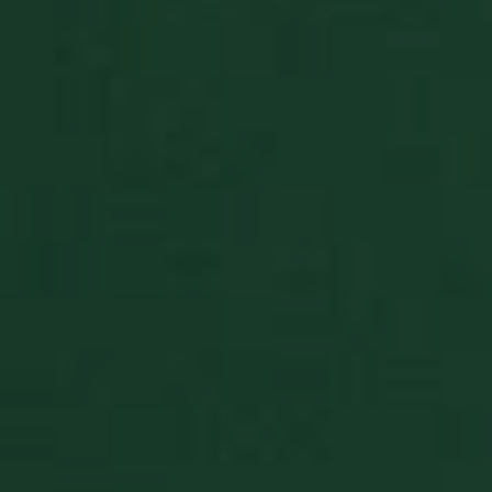
Targeting
Funzionalità
Non classificati
I cookie strettamente necessari consentono le
funzionalità principali del sito web come l'accesso
dell'utente e la gestione dell'account. Il sito web non
può essere utilizzato correttamente senza i cookie
strettamente necessari.
Fornitore
/
Nome
Scadenza
Descrizion
Dominio
BlissCo
.solitalian.it
5 anni
This cooki
stores data
about the
player's ca
collections
BlissCrossLoad
.solitalian.it
1 giorno
This cookie
used when
the player
saves and
loads the
game.
BlissData
.solitalian.it
5 anni
This cooki
stores data
that is use
for the
player's g