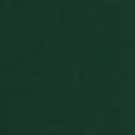
preferenze 
consenso s
cookie dei
visitatori. È
necessario
il banner d
cookie di
Cookie-
Script.com
funzioni
correttame
PHPSESSID
Sessione
Cookie
PHP.net
generato d
www.solitalian.it
applicazion
basate sul
linguaggio
PHP. Si tra
di un
identificat
generico
utilizzato p
mantenere 
variabili di
sessione
utente.
Normalme
è un nume
generato i
modo casu
il modo in 
viene