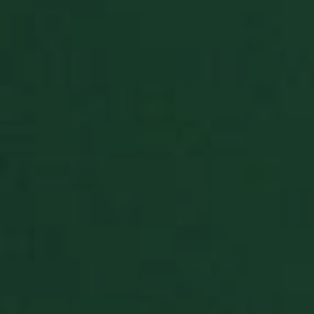
statistics, 
and card
collections
BlissGuestSt
.solitalian.it
1 anno
This cooki
stores data
about the
player's g
statistics t
are shown
when the
game ends
BlissIsNewIpad
.solitalian.it
4
Used for
settimane
switching 
2 giorni
game to ta
mode
Google Privacy Policy
BlissSt
.solitalian.it
5 anni
This cooki
stores data
about the
player's g
statistics t
are shown
when the
game ends
BlissTablet
.solitalian.it
4
Used for
settimane
switching 
2 giorni
game to ta
mode