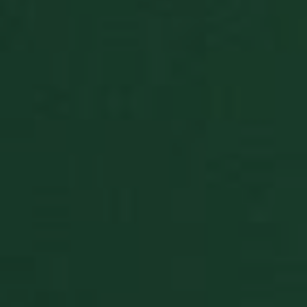
BlissUserName
.solitalian.it
5 anni
This cooki
stores the 
name (for
display
purposes
only)
BlissUT
.solitalian.it
5 anni
This cooki
stores data
that is use
for the
player's g
statistics, 
and card
collections
BlissWG
.solitalian.it
1 anno
This cooki
stores data
about the
player's g
statistics t
are shown
when the
game ends
CookieScriptConsent
9 mesi 3
Questo co
CookieScript
settimane
viene
www.solitalian.it
utilizzato d
servizio
Cookie-
Script.com
ricordare l