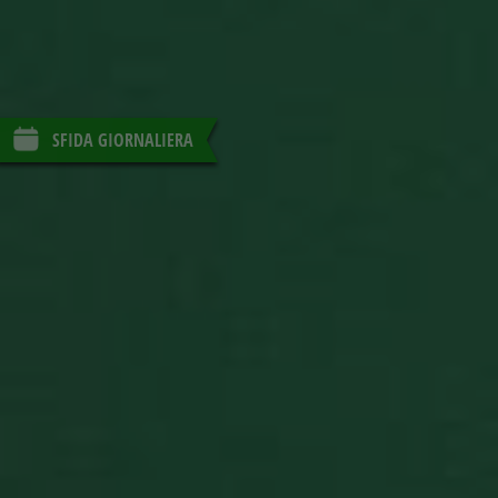
utilizzato 
essere
specifico pe
sito, ma u
buon esem
è mantene
uno stato 
accesso pe
SFIDA GIORNALIERA
utente tra 
pagine.
BlissOptsNew
.solitalian.it
1 anno 1
This cooki
mese
stores the
player
preference
such as ca
set and
backgroun
selections.
BlissLP
.solitalian.it
2 giorni
Gotd
BlissTemp
.solitalian.it
1 anno 1
This cooki
mese
stores a
random pl
ID that is 
for the
leaderboar
card
collections
etc.