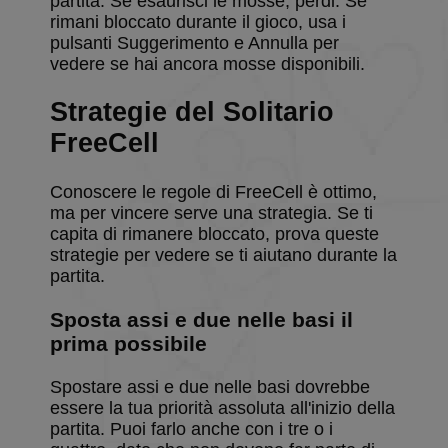
partita. Se esaurisci le mosse, perdi. Se
stores data
rimani bloccato durante il gioco, usa i
about the
pulsanti Suggerimento e Annulla per
player's ca
collections
vedere se hai ancora mosse disponibili.
BlissCrossLoad
.solitalian.it
1 giorno
This cookie
used when
Strategie del Solitario
the player
saves and
FreeCell
loads the
game.
BlissData
.solitalian.it
5 anni
This cooki
Conoscere le regole di FreeCell è ottimo,
stores data
ma per vincere serve una strategia. Se ti
that is use
for the
capita di rimanere bloccato, prova queste
player's g
strategie per vedere se ti aiutano durante la
statistics, 
and card
partita.
collections
BlissGuestSt
.solitalian.it
1 anno
This cooki
Sposta assi e due nelle basi il
stores data
about the
prima possibile
player's g
statistics t
are shown
Spostare assi e due nelle basi dovrebbe
when the
essere la tua priorità assoluta all'inizio della
game ends
partita. Puoi farlo anche con i tre o i
BlissIsNewIpad
.solitalian.it
4
Used for