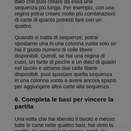
dato che puoi creare da essa una
necessari
sequenza più lunga. Per esempio, con una
regina potrai creare molte più combinazioni
di carte di quanto potresti fare con un
Targeting
Funzionalità
Non
quattro.
classificati
Quando si tratta di sequenze, potrai
spostarne una in una colonna vuota solo se
hai il giusto numero di celle libere
disponibili. Quindi, se hai una regina di
cuori, un fante di picche e un dieci di quadri
nel tavolo e almeno due celle libere
Strettamente necessari
Performance
disponibili, puoi spostare quella sequenza
Targeting
Funzionalità
Non classificati
in una colonna vuota e avere ancora spazio
per aggiungere altre carte alla sequenza.
I cookie strettamente necessari consentono le
funzionalità principali del sito web come l'accesso
6. Completa le basi per vincere la
dell'utente e la gestione dell'account. Il sito web non
può essere utilizzato correttamente senza i cookie
partita
strettamente necessari.
Fornitore
/
Una volta che hai liberato il tavolo e messo
Nome
Scadenza
Descrizion
Dominio
tutte le carte nelle quattro basi, hai vinto la
BlissCo
.solitalian.it
5 anni
This cooki