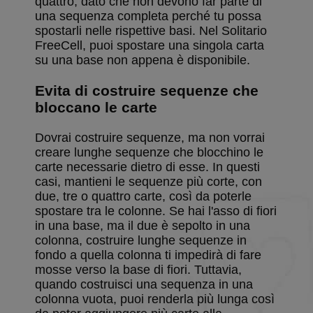
quattro, dato che non devono far parte di
settimane
switching 
2 giorni
game to ta
una sequenza completa perché tu possa
mode
spostarli nelle rispettive basi. Nel Solitario
Google Privacy Policy
BlissSt
.solitalian.it
5 anni
This cooki
FreeCell, puoi spostare una singola carta
stores data
su una base non appena è disponibile.
about the
player's g
statistics t
Evita di costruire sequenze che
are shown
when the
bloccano le carte
game ends
BlissTablet
.solitalian.it
4
Used for
Dovrai costruire sequenze, ma non vorrai
settimane
switching 
2 giorni
game to ta
creare lunghe sequenze che blocchino le
mode
carte necessarie dietro di esse. In questi
casi, mantieni le sequenze più corte, con
BlissUserName
.solitalian.it
5 anni
This cooki
stores the 
due, tre o quattro carte, così da poterle
name (for
spostare tra le colonne. Se hai l'asso di fiori
display
purposes
in una base, ma il due è sepolto in una
only)
colonna, costruire lunghe sequenze in
BlissUT
.solitalian.it
5 anni
This cooki
fondo a quella colonna ti impedirà di fare
stores data
mosse verso la base di fiori. Tuttavia,
that is use
for the
quando costruisci una sequenza in una
player's g
colonna vuota, puoi renderla più lunga così
statistics, 
and card