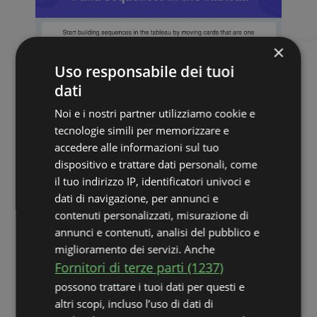
×
Uso responsabile dei tuoi
dati
Noi e i nostri partner utilizziamo cookie e
tecnologie simili per memorizzare e
accedere alle informazioni sul tuo
dispositivo e trattare dati personali, come
il tuo indirizzo IP, identificatori univoci e
dati di navigazione, per annunci e
4. Sposta le carte nelle celle libere
contenuti personalizzati, misurazione di
per continuare a giocare
annunci e contenuti, analisi del pubblico e
miglioramento dei servizi. Anche
Puoi usare le celle libere per spostare
Fornitori di terze parti (1237)
singolarmente le carte fuori dal tavolo,
possono trattare i tuoi dati per questi e
aiutandoti a sbloccare le carte di cui hai
altri scopi, incluso l’uso di dati di
bisogno. Per esempio, se una regina copre