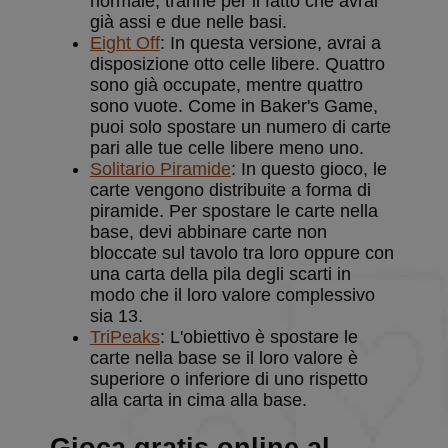
normale, tranne per il fatto che avrai
pagina in un
sito e utilizzato
già assi e due nelle basi.
per calcolare i
Eight Off
: In questa versione, avrai a
dati di
visitatori,
disposizione otto celle libere. Quattro
sessioni e
sono già occupate, mentre quattro
campagne per i
rapporti di
sono vuote. Come in Baker's Game,
analisi dei siti.
puoi solo spostare un numero di carte
__eoi
.solitalian.it
5 mesi 4
Questo cookie
pari alle tue celle libere meno uno.
settimane
viene utilizzato
Solitario Piramide
: In questo gioco, le
per registrare
l'impegno
carte vengono distribuite a forma di
dell'utente e
piramide. Per spostare le carte nella
l'interazione
con il sito web,
base, devi abbinare carte non
contribuendo
bloccate sul tavolo tra loro oppure con
a migliorare
l'esperienza
una carta della pila degli scarti in
dell'utente e
modo che il loro valore complessivo
analizzare le
prestazioni del
sia 13.
sito.
TriPeaks
: L'obiettivo è spostare le
carte nella base se il loro valore è
superiore o inferiore di uno rispetto
alla carta in cima alla base.