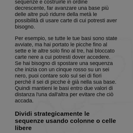
sequenze e costruirle in ordine
applicazion
basate sul
decrescente, far avanzare una base più
linguaggio
delle altre può ridurre della metà le
PHP. Si tra
di un
possibilità di usare carte di cui potresti aver
identificat
bisogno.
generico
utilizzato p
mantenere 
Per esempio, se tutte le tue basi sono state
variabili di
avviate, ma hai portato le picche fino al
sessione
utente.
sette e le altre solo fino al tre, hai bloccato
Normalme
carte nere a cui potresti dover accedere.
è un nume
generato i
Se hai bisogno di spostare una sequenza
modo casu
che inizia con un cinque rosso su un sei
il modo in 
viene
nero, puoi contare solo sul sei di fiori
utilizzato 
perché il sei di picche è già nella sua base.
essere
specifico pe
Quindi mantieni le basi entro due valori di
sito, ma u
distanza l'una dall'altra per evitare che ciò
buon esem
è mantene
accada.
uno stato 
accesso pe
utente tra 
Dividi strategicamente le
pagine.
sequenze usando colonne o celle
BlissOptsNew
.solitalian.it
1 anno 1
This cooki
libere
mese
stores the
player