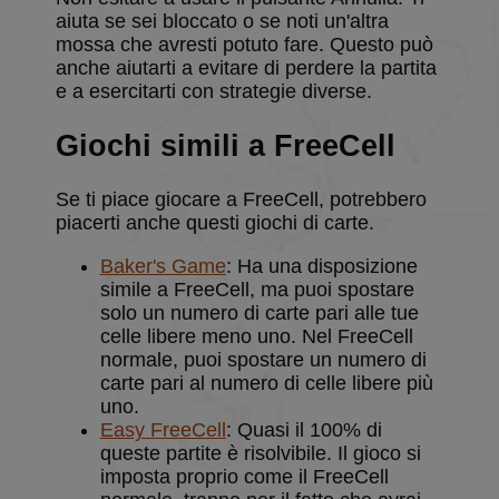
mantenere lo
uid
.criteo.com
1 anno
Questo
aiuta se sei bloccato o se noti un'altra
stato della
cookie
mossa che avresti potuto fare. Questo può
sessione.
fornisce un
ID utente
anche aiutarti a evitare di perdere la partita
_ga
1 anno 1
Questo nome
Google LLC
assegnato in
e a esercitarti con strategie diverse.
mese
di cookie è
.solitalian.it
modo
associato a
univoco,
Google
generato
Giochi simili a FreeCell
Universal
dalla
Analytics, che è
macchina e
un
raccoglie
aggiornamento
dati
Se ti piace giocare a FreeCell, potrebbero
significativo
sull'attività
del servizio di
piacerti anche questi giochi di carte.
sul sito web.
analisi più
Questi dati
comunemente
possono
Baker's Game
: Ha una disposizione
utilizzato da
essere
Google.
inviati a una
simile a FreeCell, ma puoi spostare
Questo cookie
terza parte
solo un numero di carte pari alle tue
viene utilizzato
per analisi e
per distinguere
rapporti.
celle libere meno uno. Nel FreeCell
utenti unici
normale, puoi spostare un numero di
assegnando un
numero
carte pari al numero di celle libere più
generato in
uno.
modo casuale
come
Easy FreeCell
: Quasi il 100% di
identificatore
queste partite è risolvibile. Il gioco si
del cliente. È
incluso in ogni
imposta proprio come il FreeCell
richiesta di