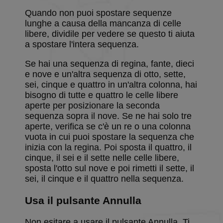
preference
Quando non puoi spostare sequenze
such as ca
set and
lunghe a causa della mancanza di celle
backgroun
libere, dividile per vedere se questo ti aiuta
selections.
a spostare l'intera sequenza.
BlissLP
.solitalian.it
2 giorni
Gotd
BlissTemp
.solitalian.it
1 anno 1
This cooki
Se hai una sequenza di regina, fante, dieci
mese
stores a
e nove e un'altra sequenza di otto, sette,
random pl
ID that is 
sei, cinque e quattro in un'altra colonna, hai
for the
bisogno di tutte e quattro le celle libere
leaderboar
card
aperte per posizionare la seconda
collections
sequenza sopra il nove. Se ne hai solo tre
etc.
aperte, verifica se c'è un re o una colonna
vuota in cui puoi spostare la sequenza che
inizia con la regina. Poi sposta il quattro, il
cinque, il sei e il sette nelle celle libere,
Fornitore
/
sposta l'otto sul nove e poi rimetti il sette, il
Nome
Scadenza
Descrizione
Dominio
sei, il cinque e il quattro nella sequenza.
Fornitore
/
Nome
Scadenza
Descrizione
BlissTD
.solitalian.it
1 anno
Fornitore
/
Dominio
Nome
Scadenza
Descrizione
Dominio
Usa il pulsante Annulla
g_state
www.solitalian.it
5 mesi 4
_ga_B5Q72E0G56
.solitalian.it
1 anno 1
Questo cookie
settimane
mese
viene utilizzato
BlissLR
.solitalian.it
1 anno
Used for ad
da Google
targeting
Non esitare a usare il pulsante Annulla. Ti
BlissTN
.solitalian.it
1 anno
Analytics per