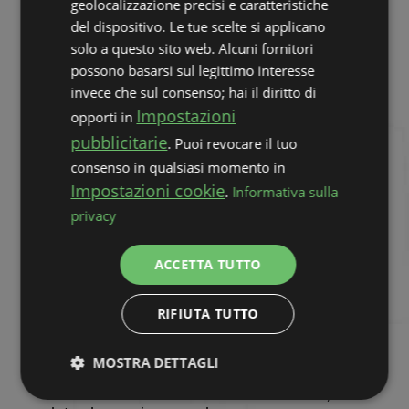
geolocalizzazione precisi e caratteristiche
un due che puoi giocare su una base, puoi
del dispositivo. Le tue scelte si applicano
spostare la regina in una cella libera così
da poter spostare il due dal tavolo alla sua
solo a questo sito web. Alcuni fornitori
base.
possono basarsi sul legittimo interesse
invece che sul consenso; hai il diritto di
Tuttavia, ricorda che le celle libere
Impostazioni
opporti in
determinano la lunghezza della sequenza
che puoi spostare all'interno del tavolo.
pubblicitarie
. Puoi revocare il tuo
Riempirle limita le mosse che puoi fare nel
consenso in qualsiasi momento in
tavolo. Se non hai celle libere disponibili,
Impostazioni cookie
.
Informativa sulla
puoi spostare solo una carta alla volta
privacy
all'interno del tavolo.
5. Riempi le colonne vuote con
ACCETTA TUTTO
una carta o una sequenza di carte
RIFIUTA TUTTO
Se hai una colonna vuota, puoi metterci
una carta o una sequenza di carte,
permettendoti di liberare più carte sul
MOSTRA DETTAGLI
tavolo. La scelta migliore è spostare una
carta di valore alto nella colonna vuota,
Strettamente
Performance