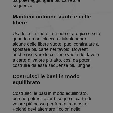
da poter aggiungere più carte alla
collections
sequenza.
BlissWG
.solitalian.it
1 anno
This cooki
stores data
Mantieni colonne vuote e celle
about the
player's g
libere
statistics t
are shown
when the
Usa le celle libere in modo strategico e solo
game ends
quando rimani bloccato. Mantenendo
CookieScriptConsent
9 mesi 3
Questo co
CookieScript
alcune celle libere vuote, puoi continuare a
settimane
viene
www.solitalian.it
utilizzato d
spostare più carte nel tavolo. Dovresti
servizio
anche riservare le colonne vuote del tavolo
Cookie-
Script.com
a carte di valore più alto, così da poter
ricordare l
costruire da esse sequenze più lunghe.
preferenze 
consenso s
cookie dei
Costruisci le basi in modo
visitatori. È
necessario
equilibrato
il banner d
cookie di
Cookie-
Costruisci le basi in modo equilibrato,
Script.com
funzioni
perché potresti aver bisogno di carte di
correttame
valore più basso per fare altre mosse.
PHPSESSID
Sessione
Cookie
Poiché devi alternare i colori nelle
PHP.net
generato d
www.solitalian.it