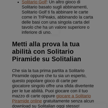
Analytics, che è
macchina e
Solitario Golf
: Un altro gioco di
un
raccoglie
Solitario basato sugli abbinamenti,
aggiornamento
dati
significativo
sull'attività
Solitario Golf ti fa abbinare le carte
del servizio di
sul sito web.
come in TriPeaks, abbinando la carta
analisi più
Questi dati
comunemente
possono
delle basi con una singola carta del
utilizzato da
essere
tavolo che ha un valore superiore o
Google.
inviati a una
Questo cookie
terza parte
inferiore di uno.
viene utilizzato
per analisi e
per distinguere
rapporti.
utenti unici
Metti alla prova la tua
assegnando un
numero
abilità con Solitario
generato in
modo casuale
Piramide su Solitalian
come
identificatore
del cliente. È
incluso in ogni
Che sia la tua prima partita a Solitario
richiesta di
pagina in un
Piramide oppure che tu sia un esperto,
sito e utilizzato
questo popolare gioco di carte per
per calcolare i
dati di
giocatore singolo offre una sfida divertente
visitatori,
per le tue abilità. Puoi giocare con il tuo
sessioni e
campagne per i
mazzo di carte oppure
giocare a Solitario
rapporti di
Piramide online
gratuitamente senza alcun
analisi dei siti.
download su Solitalian oggi stesso!