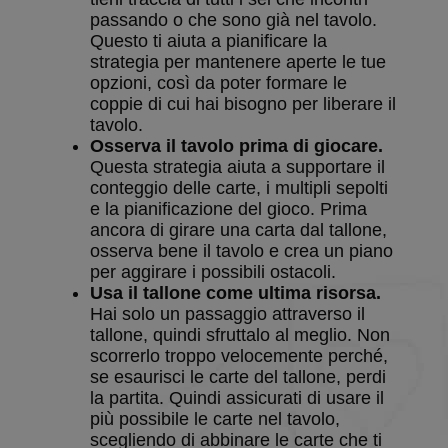
passando o che sono già nel tavolo.
CookieScriptConsent
9 mesi 3
Questo co
CookieScript
settimane
viene
Questo ti aiuta a pianificare la
www.solitalian.it
utilizzato d
strategia per mantenere aperte le tue
servizio
Cookie-
opzioni, così da poter formare le
Script.com
coppie di cui hai bisogno per liberare il
ricordare l
preferenze 
tavolo.
consenso s
Osserva il tavolo prima di giocare.
cookie dei
visitatori. È
Questa strategia aiuta a supportare il
necessario
conteggio delle carte, i multipli sepolti
il banner d
cookie di
e la pianificazione del gioco. Prima
Cookie-
ancora di girare una carta dal tallone,
Script.com
funzioni
osserva bene il tavolo e crea un piano
correttame
per aggirare i possibili ostacoli.
Usa il tallone come ultima risorsa.
PHPSESSID
Sessione
Cookie
PHP.net
generato d
www.solitalian.it
Hai solo un passaggio attraverso il
applicazion
tallone, quindi sfruttalo al meglio. Non
basate sul
linguaggio
scorrerlo troppo velocemente perché,
PHP. Si tra
se esaurisci le carte del tallone, perdi
di un
identificat
la partita. Quindi assicurati di usare il
generico
più possibile le carte nel tavolo,
utilizzato p
mantenere 
scegliendo di abbinare le carte che ti
variabili di