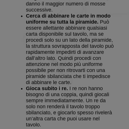
danno il maggior numero di mosse
sessione
utente.
successive.
Normalme
Cerca di abbinare le carte in modo
è un nume
generato i
uniforme su tutta la piramide.
Può
modo casu
essere allettante abbinare qualsiasi
il modo in 
viene
carta disponibile sul tavolo, ma se
utilizzato 
procedi solo su un lato della piramide,
essere
specifico pe
la struttura sovrapposta del tavolo può
sito, ma u
rapidamente impedirti di avanzare
buon esem
è mantene
dall’altro lato. Quindi procedi con
uno stato 
attenzione nel modo più uniforme
accesso pe
utente tra 
possibile per non ritrovarti con una
pagine.
piramide sbilanciata che ti impedisce
BlissOptsNew
.solitalian.it
1 anno 1
This cooki
di abbinare le carte.
mese
stores the
Gioca subito i re.
I re non hanno
player
preference
bisogno di una coppia, quindi giocali
such as ca
sempre immediatamente. Un re da
set and
backgroun
solo non renderà il tavolo troppo
selections.
sbilanciato, e giocarlo spesso rivelerà
BlissLP
.solitalian.it
2 giorni
Gotd
un’altra carta che puoi usare nel
tavolo.
BlissTemp
.solitalian.it
1 anno 1
This cooki