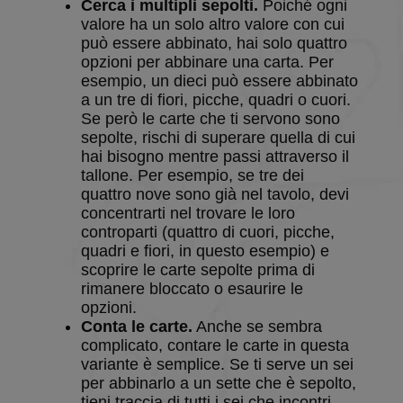
Cerca i multipli sepolti.
Poiché ogni
when the
game ends
valore ha un solo altro valore con cui
può essere abbinato, hai solo quattro
BlissTablet
.solitalian.it
4
Used for
settimane
switching 
opzioni per abbinare una carta. Per
2 giorni
game to ta
esempio, un dieci può essere abbinato
mode
a un tre di fiori, picche, quadri o cuori.
BlissUserName
.solitalian.it
5 anni
This cooki
Se però le carte che ti servono sono
stores the 
name (for
sepolte, rischi di superare quella di cui
display
hai bisogno mentre passi attraverso il
purposes
only)
tallone. Per esempio, se tre dei
quattro nove sono già nel tavolo, devi
BlissUT
.solitalian.it
5 anni
This cooki
stores data
concentrarti nel trovare le loro
that is use
controparti (quattro di cuori, picche,
for the
player's g
quadri e fiori, in questo esempio) e
statistics, 
scoprire le carte sepolte prima di
and card
collections
rimanere bloccato o esaurire le
opzioni.
BlissWG
.solitalian.it
1 anno
This cooki
stores data
Conta le carte.
Anche se sembra
about the
complicato, contare le carte in questa
player's g
statistics t
variante è semplice. Se ti serve un sei
are shown
per abbinarlo a un sette che è sepolto,
when the
game ends
tieni traccia di tutti i sei che incontri