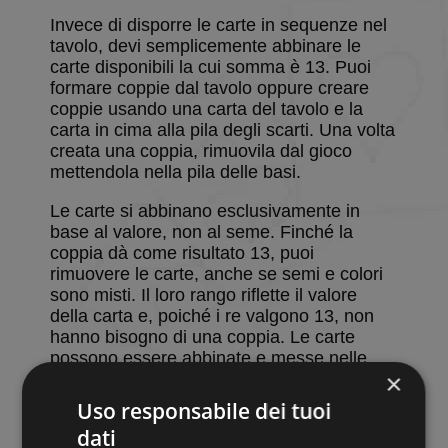
Invece di disporre le carte in sequenze nel
tavolo, devi semplicemente abbinare le
carte disponibili la cui somma è 13. Puoi
formare coppie dal tavolo oppure creare
coppie usando una carta del tavolo e la
carta in cima alla pila degli scarti. Una volta
creata una coppia, rimuovila dal gioco
mettendola nella pila delle basi.
Le carte si abbinano esclusivamente in
base al valore, non al seme. Finché la
coppia dà come risultato 13, puoi
rimuovere le carte, anche se semi e colori
sono misti. Il loro rango riflette il valore
della carta e, poiché i re valgono 13, non
hanno bisogno di una coppia. Le carte
possono essere abbinate e messe nelle
×
basi come segue:
Uso responsabile dei tuoi
Re (13)
dati
Regina (12) + asso (1)