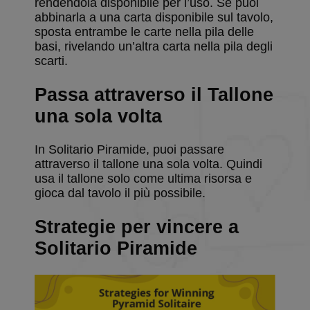
rendendola disponibile per l’uso. Se puoi
abbinarla a una carta disponibile sul tavolo,
sposta entrambe le carte nella pila delle
basi, rivelando un’altra carta nella pila degli
scarti.
Strettamente necessari
Performance
Passa attraverso il Tallone
Targeting
Funzionalità
Non classificati
una sola volta
I cookie strettamente necessari consentono le
funzionalità principali del sito web come l'accesso
dell'utente e la gestione dell'account. Il sito web non
In Solitario Piramide, puoi passare
può essere utilizzato correttamente senza i cookie
strettamente necessari.
attraverso il tallone una sola volta. Quindi
usa il tallone solo come ultima risorsa e
Fornitore
/
Nome
Scadenza
Descrizion
gioca dal tavolo il più possibile.
Dominio
BlissCo
.solitalian.it
5 anni
This cooki
Strategie per vincere a
stores data
about the
player's ca
Solitario Piramide
collections
BlissCrossLoad
.solitalian.it
1 giorno
This cookie
used when
the player
saves and