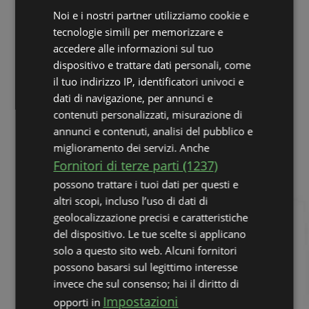
Fante (11) + due
Noi e i nostri partner utilizziamo cookie e
Dieci + tre
tecnologie simili per memorizzare e
Nove + quattro
accedere alle informazioni sul tuo
Otto + cinque
dispositivo e trattare dati personali, come
Sette + sei
il tuo indirizzo IP, identificatori univoci e
dati di navigazione, per annunci e
contenuti personalizzati, misurazione di
annunci e contenuti, analisi del pubblico e
miglioramento dei servizi. Anche
Fornitori di terze parti (1237)
possono trattare i tuoi dati per questi e
altri scopi, incluso l’uso di dati di
geolocalizzazione precisi e caratteristiche
del dispositivo. Le tue scelte si applicano
solo a questo sito web. Alcuni fornitori
possono basarsi sul legittimo interesse
Gioca solo le carte
invece che sul consenso; hai il diritto di
disponibili
Impostazioni
opporti in