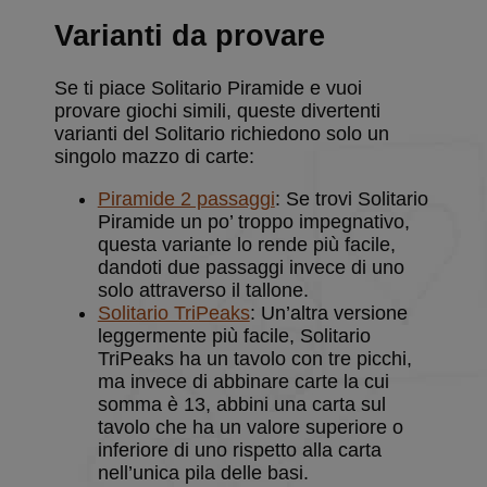
mese
stores a
random pl
Varianti da provare
ID that is 
for the
leaderboar
card
Se ti piace Solitario Piramide e vuoi
collections
etc.
provare giochi simili, queste divertenti
varianti del Solitario richiedono solo un
singolo mazzo di carte:
Piramide 2 passaggi
: Se trovi Solitario
Fornitore
/
Nome
Scadenza
Descrizione
Piramide un po’ troppo impegnativo,
Dominio
Fornitore
/
questa variante lo rende più facile,
Nome
Scadenza
Descrizione
BlissTD
.solitalian.it
1 anno
Fornitore
/
Dominio
dandoti due passaggi invece di uno
Nome
Scadenza
Descrizione
Dominio
g_state
www.solitalian.it
5 mesi 4
solo attraverso il tallone.
_ga_B5Q72E0G56
.solitalian.it
1 anno 1
Questo cookie
settimane
mese
viene utilizzato
BlissLR
.solitalian.it
1 anno
Used for ad
Solitario TriPeaks
: Un’altra versione
da Google
targeting
leggermente più facile, Solitario
BlissTN
.solitalian.it
1 anno
Analytics per
mantenere lo
uid
.criteo.com
1 anno
Questo
TriPeaks ha un tavolo con tre picchi,
stato della
cookie
ma invece di abbinare carte la cui
sessione.
fornisce un
ID utente
somma è 13, abbini una carta sul
_ga
1 anno 1
Questo nome
Google LLC
assegnato in
tavolo che ha un valore superiore o
mese
di cookie è
.solitalian.it
modo
associato a
univoco,
inferiore di uno rispetto alla carta
Google
generato
nell’unica pila delle basi.
Universal
dalla