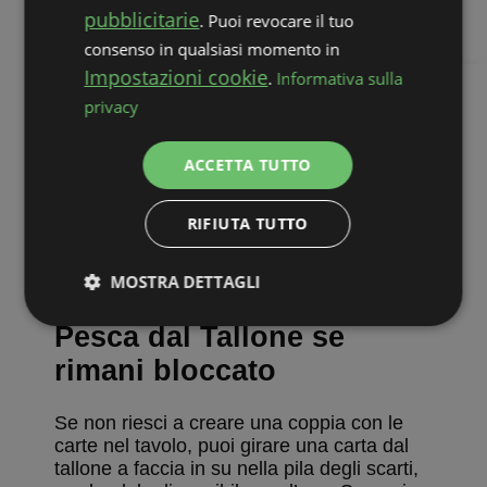
pubblicitarie
. Puoi revocare il tuo
Puoi giocare solo le carte esposte, cioè le
consenso in qualsiasi momento in
carte scoperte che non sono coperte da
Impostazioni cookie
.
Informativa sulla
altre carte. In questo gioco rendi disponibili
nuove carte quando abbini delle carte. Per
privacy
esempio, quando abbini carte dalla fila
inferiore, scopri nuove carte nella fila sopra
ACCETTA TUTTO
di essa.
Le carte disponibili devono essere
RIFIUTA TUTTO
scoperte, quindi non puoi giocare una carta
nascosta nel tallone, ma puoi giocare la
MOSTRA DETTAGLI
carta scoperta in cima alla pila degli scarti.
Strettamente
Performance
Pesca dal Tallone se
necessari
rimani bloccato
Se non riesci a creare una coppia con le
Targeting
Funzionalità
Non
carte nel tavolo, puoi girare una carta dal
classificati
tallone a faccia in su nella pila degli scarti,