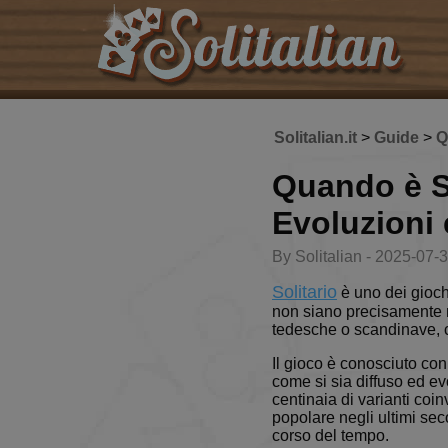
Solitalian.it
>
Guide
>
Q
Quando è St
Evoluzioni 
By Solitalian - 2025-07-
Solitario
è uno dei giochi
non siano precisamente no
tedesche o scandinave, c
Il gioco è conosciuto con
come si sia diffuso ed ev
centinaia di varianti coi
popolare negli ultimi seco
corso del tempo.