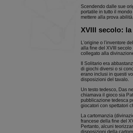
Scendendo dalle sue origi
portatile in tutto il mondo 
mettere alla prova abilit
XVIII secolo: la
L'origine o l'inventore d
alla fine del XVIII secolo
collegato alla divinazion
Il Solitario era abbastan
di giochi diversi o si con
erano inclusi in questi 
disposizioni del tavalo.
Un testo tedesco, Das ne
chiamava il gioco sia Pa
pubblicazione tedesca pu
giocatori con spettatori 
La cartomanzia (divinazi
francese della fine del XV
Pertanto, alcuni teorizza
disposizioni della cartom