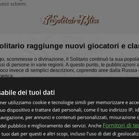
Solitario raggiunge nuovi giocatori e cla
o, scommesse o divinazione, il Solitario continuò la sua popolar
 di persone in varie regioni. A questo punto, le pubblicazioni 
gioco invece di semplici descrizioni, coprendo aree dalla Russia 
America.
 primo libro dedicato esclusivamente al gioco fu pubblicato a Mosc
bile dei tuoi dati
ma del 1850. La prima menzione americana del gioco fu in una ra
nzione inglese fu Illustrated Games of Patience di Lady Adela
rtner utilizziamo cookie e tecnologie simili per memorizzare e acce
 importante perché, invece di essere solo un'antologia piena di g
olitario.
uo dispositivo e trattare dati personali, come il tuo indirizzo IP, id
 navigazione, per annunci e contenuti personalizzati, misurazione 
ro libri che includevano il gioco — molti dei quali erano interam
Fornitori di te
rando che non solo era popolare tra le donne ma era anche cons
i del pubblico e miglioramento dei servizi. Anche
. Games of Patience for One or More Players di Mary Whitmore (pu
tuoi dati per questi e altri scopi, incluso l’uso di dati di geolocali
sia per giocatori singoli che per più giocatori.