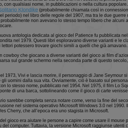
Scadenza
Descrizione
Dominio
 con qualsiasi nome, in pubblicazioni o nella cultura popolare. 
Solitario Klondike
(probabilmente chiamata così in connession
.solitalian.it
5 anni
This cookie stores data about the player's card col
uel periodo) nel libro delle regole del 1907, ma tra le due guerr
.solitalian.it
1 giorno
This cookie is used when the player saves and lo
 probabilmente non avevano lo stesso tempo libero che alcuni 
ocare.
.solitalian.it
5 anni
This cookie stores data that is used for the player'
login and card collections.
uova antologia dedicata al gioco del Patience fu pubblicata nel
.solitalian.it
1 anno
This cookie stores data about the player's game sta
ndita nel 1979. Questi libri esploravano diverse varianti e le cl
shown when the game ends.
i lettori potessero trovare giochi simili a quelli che già amavano.
.solitalian.it
4
Used for switching the game to tablet mode
 cowboy che giocano a diverse varianti del gioco ai film d’azione
settimane
mparsa sul grande schermo nella seconda parte di questo secolo
2 giorni
.solitalian.it
5 anni
This cookie stores data about the player's game sta
shown when the game ends.
el 1973, Vivi e lascia morire, il personaggio di Jane Seymour si
li uomini dalla sua vita. Ovviamente, ciò è basato sul personag
.solitalian.it
4
Used for switching the game to tablet mode
settimane
on lo stesso nome, pubblicato nel 1954. Nel 1975, il film Lo S
2 giorni
Google Privacy Policy
 ponte di una barca, sottolineando come il gioco di carte veniss
.solitalian.it
5 anni
This cookie stores the user name (for display pur
rio sarebbe completa senza notare come, verso la fine del secol
lusione nel sistema operativo Microsoft Windows 3.0 nel 1990. I
.solitalian.it
5 anni
This cookie stores data that is used for the player'
login and card collections.
es Cherry, che all’epoca era uno stagista in Microsoft.
.solitalian.it
1 anno
This cookie stores data about the player's game sta
del gioco era aiutare le persone a capire come usare il mouse pe
shown when the game ends.
nu del computer. Tuttavia, la versione Microsoft raggiunse utent