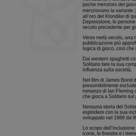
Nome
poche menzioni del gioco,
menzionano la variante
BlissCo
all’oro del Klondike di q
BlissCrossLoad
Depressione, le persone
secolo precedente per gi
BlissData
Verso metà secolo, una n
BlissGuestSt
pubblicazione più approfo
logica di gioco, così che 
BlissIsNewIpad
Dai western spaghetti con
Solitario fare la sua co
influenza sulla società.
BlissSt
Nel film di James Bond d
presumibilmente esclude g
BlissTablet
romanzo di Ian Fleming c
che gioca a Solitario sul
BlissUserName
Nessuna storia del Solita
esplodere con la sua inc
BlissUT
sviluppato nel 1988 da W
BlissWG
Lo scopo dell’inclusione 
icone, le finestre e i me