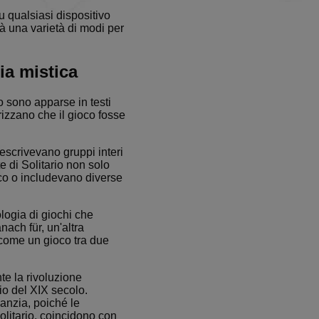
u qualsiasi dispositivo
ilità una varietà di modi per
zia mistica
o sono apparse in testi
orizzano che il gioco fosse
escrivevano gruppi interi
e di Solitario non solo
oco o includevano diverse
logia di giochi che
ach für, un'altra
 come un gioco tra due
te la rivoluzione
zio del XIX secolo.
manzia, poiché le
olitario, coincidono con