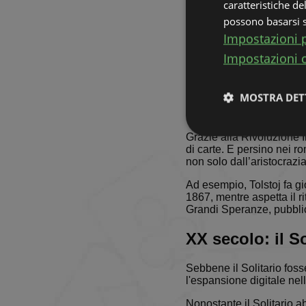
caratteristiche de
Il libro di Mrs. E.D. Che
possono basarsi su
Germania e la Svezia ma 
Impostazioni p
donne dopo le faccende d
l'esito di un evento futu
Impostazioni 
(pubblicato nel 1870) raf
Con libri scritti esclusi
MOSTRA DET
a quell'epoca, usando un
disposizioni.
Grazie alla Rivoluzione I
Strettamente
necessari
di carte. E persino nei ro
non solo dall’aristocrazi
Ad esempio, Tolstoj fa g
1867, mentre aspetta il r
Grandi Speranze, pubbli
XX secolo: il So
Stre
Sebbene il Solitario fos
I cookie strettamente
l'espansione digitale ne
dell'account. Il sito
Nonostante il Solitario a