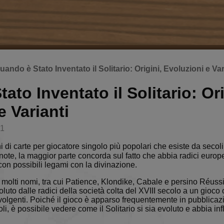
uando è Stato Inventato il Solitario: Origini, Evoluzioni e Var
ato Inventato il Solitario: Ori
e Varianti
31
 di carte per giocatore singolo più popolari che esiste da secol
te, la maggior parte concorda sul fatto che abbia radici europe
on possibili legami con la divinazione.
 molti nomi, tra cui Patience, Klondike, Cabale e persino Réussi
oluto dalle radici della società colta del XVIII secolo a un gioco 
nvolgenti. Poiché il gioco è apparso frequentemente in pubblicazi
li, è possibile vedere come il Solitario si sia evoluto e abbia in