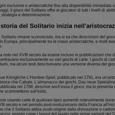
ni esclusive e aristocratiche fino alla disponibilità immediata s
oggi, il gioco del Solitario offre ai giocatori di tutti i livelli di ab
à, strategia e determinazione.
 storia del Solitario inizia nell'aristocra
el Solitario rimane sconosciuto, ma si sa che descrizioni del gioc
 in Europa, principalmente tra le classi aristocratiche, e molti te
e.
za noto nel XVIII secolo da essere incluso in pubblicazioni che d
centravano esclusivamente su vari giochi di carte. I giochi di cart
volumi, ma alcuni testi descrivevano una versione diversa del gi
ue Königliche L'Hombre-Spiel, pubblicato nel 1791, era un'anto
tience che Cabale. L'almanacco dei giochi, Das neue Spielalman
bblicata nel 1798, descrive anch'essa il gioco, ma lo presenta
che scommettono sull'esito.
one usando carte di qualsiasi tipo) aumentò notevolmente duran
III secolo e nel periodo post-rivoluzionario della Francia all'ini
no che il Solitario abbia avuto origine dalla divinazione o carto
anzia, proprio come i layout del tavalo nelle prime varianti del S