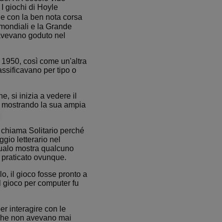
I giochi di Hoyle
e con la ben nota corsa
lections.
e mondiali e la Grande
ads the game.
avevano goduto nel
s game statistics,
 1950, così come un'altra
tistics that are
assificavano per tipo o
, si inizia a vedere il
, mostrando la sua ampia
tistics that are
 chiama Solitario perché
gio letterario nel
qualo mostra qualcuno
e praticato ovunque.
poses only)
o, il gioco fosse pronto a
l gioco per computer fu
s game statistics,
tistics that are
r interagire con le
i che non avevano mai