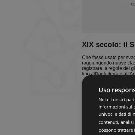
XIX secolo: il 
Che fosse usato per svag
raggiungendo nuove classi
registrare le regole del 
fino all'Inghilterra e all'
All'inizio del secolo, il
Uso responsa
pubblicati in Svezia pri
1870, mentre la prima me
Noi e i nostri pa
nel 1874). Questo testo è
interamente dedicato al S
informazioni sul t
univoci e dati di
Molte altre donne scrisse
— nel XIX secolo, dimost
contenuti, analis
ricreativa adatta a loro
possono trattare i 
offriva varianti del gioco 