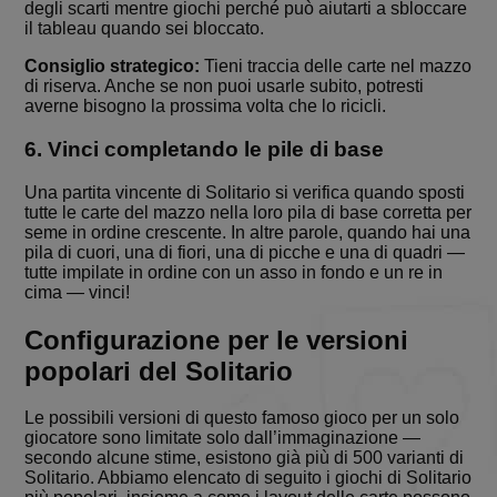
mese
di cookie è
.solitalian.it
modo
degli scarti mentre giochi perché può aiutarti a sbloccare
associato a
univoco,
il tableau quando sei bloccato.
Google
generato
Universal
dalla
Analytics, che è
Consiglio strategico:
Tieni traccia delle carte nel mazzo
macchina e
un
raccoglie
di riserva. Anche se non puoi usarle subito, potresti
aggiornamento
dati
averne bisogno la prossima volta che lo ricicli.
significativo
sull'attività
del servizio di
sul sito web.
analisi più
Questi dati
6. Vinci completando le pile di base
comunemente
possono
utilizzato da
essere
Google.
inviati a una
Una partita vincente di Solitario si verifica quando sposti
Questo cookie
terza parte
tutte le carte del mazzo nella loro pila di base corretta per
viene utilizzato
per analisi e
seme in ordine crescente. In altre parole, quando hai una
per distinguere
rapporti.
utenti unici
pila di cuori, una di fiori, una di picche e una di quadri —
assegnando un
tutte impilate in ordine con un asso in fondo e un re in
numero
cima — vinci!
generato in
modo casuale
come
Configurazione per le versioni
identificatore
del cliente. È
popolari del Solitario
incluso in ogni
richiesta di
pagina in un
Le possibili versioni di questo famoso gioco per un solo
sito e utilizzato
per calcolare i
giocatore sono limitate solo dall’immaginazione —
dati di
secondo alcune stime, esistono già più di 500 varianti di
visitatori,
Solitario. Abbiamo elencato di seguito i giochi di Solitario
sessioni e