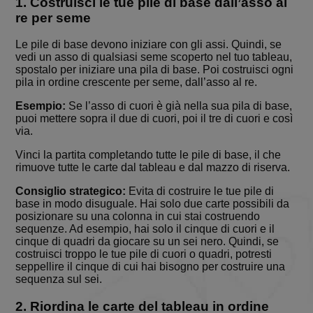
1. Costruisci le tue pile di base dall’asso al
BlissCrossLoad
.solitalian.it
1 giorno
This cookie
used when
re per seme
the player
saves and
loads the
Le pile di base devono iniziare con gli assi. Quindi, se
game.
vedi un asso di qualsiasi seme scoperto nel tuo tableau,
spostalo per iniziare una pila di base. Poi costruisci ogni
BlissData
.solitalian.it
5 anni
This cooki
stores data
pila in ordine crescente per seme, dall’asso al re.
that is use
for the
Esempio:
Se l’asso di cuori è già nella sua pila di base,
player's g
puoi mettere sopra il due di cuori, poi il tre di cuori e così
statistics, 
and card
via.
collections
Vinci la partita completando tutte le pile di base, il che
BlissGuestSt
.solitalian.it
1 anno
This cooki
rimuove tutte le carte dal tableau e dal mazzo di riserva.
stores data
about the
player's g
Consiglio strategico:
Evita di costruire le tue pile di
statistics t
base in modo disuguale. Hai solo due carte possibili da
are shown
posizionare su una colonna in cui stai costruendo
when the
game ends
sequenze. Ad esempio, hai solo il cinque di cuori e il
cinque di quadri da giocare su un sei nero. Quindi, se
BlissIsNewIpad
.solitalian.it
4
Used for
costruisci troppo le tue pile di cuori o quadri, potresti
settimane
switching 
seppellire il cinque di cui hai bisogno per costruire una
2 giorni
game to ta
mode
sequenza sul sei.
Google Privacy Policy
BlissSt
.solitalian.it
5 anni
This cooki
2. Riordina le carte del tableau in ordine
stores data