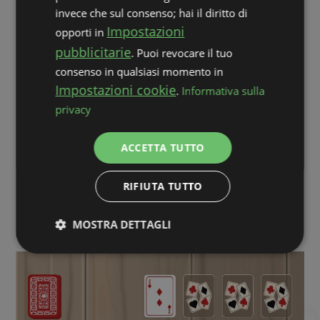
invece che sul consenso; hai il diritto di
Impostazioni
opporti in
pubblicitarie
. Puoi revocare il tuo
consenso in qualsiasi momento in
Impostazioni cookie
.
Informativa sulla
privacy
ACCETTA TUTTO
RIFIUTA TUTTO
Passaggio 6: Inizia a giocare
Non appena hai impostato il tuo tableau, puoi iniziare a
MOSTRA DETTAGLI
muovere le tue carte da gioco.
Strettamente
Performance
necessari