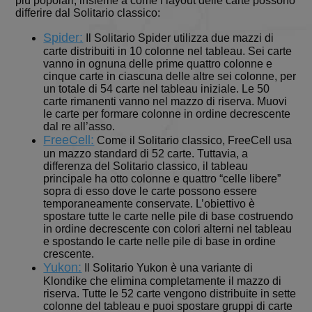
più popolari, insieme a come i layout delle carte possono
campagne per i
rapporti di
differire dal Solitario classico:
analisi dei siti.
Spider:
Il Solitario Spider utilizza due mazzi di
__eoi
.solitalian.it
5 mesi 4
Questo cookie
settimane
viene utilizzato
carte distribuiti in 10 colonne nel tableau. Sei carte
per registrare
vanno in ognuna delle prime quattro colonne e
l'impegno
cinque carte in ciascuna delle altre sei colonne, per
dell'utente e
un totale di 54 carte nel tableau iniziale. Le 50
l'interazione
con il sito web,
carte rimanenti vanno nel mazzo di riserva. Muovi
contribuendo
le carte per formare colonne in ordine decrescente
a migliorare
dal re all’asso.
l'esperienza
dell'utente e
FreeCell:
Come il Solitario classico, FreeCell usa
analizzare le
un mazzo standard di 52 carte. Tuttavia, a
prestazioni del
differenza del Solitario classico, il tableau
sito.
principale ha otto colonne e quattro “celle libere”
sopra di esso dove le carte possono essere
temporaneamente conservate. L’obiettivo è
spostare tutte le carte nelle pile di base costruendo
in ordine decrescente con colori alterni nel tableau
e spostando le carte nelle pile di base in ordine
crescente.
Yukon:
Il Solitario Yukon è una variante di
Klondike che elimina completamente il mazzo di
riserva. Tutte le 52 carte vengono distribuite in sette
colonne del tableau e puoi spostare gruppi di carte