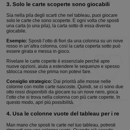
statistics t
3. Solo le carte scoperte sono giocabili
are shown
when the
game ends
Sia nella pila degli scarti che nel tableau, puoi giocare
solo le carte che sono scoperte. E ogni volta che sposti
CookieScriptConsent
9 mesi 3
Questo co
CookieScript
una carta (o una pila), la carta sotto di essa diventa
settimane
viene
www.solitalian.it
giocabile.
utilizzato d
servizio
Cookie-
Esempio:
Sposti l’otto di fiori da una colonna su un nove
Script.com
rosso in un’altra colonna, così la carta coperta sotto può
ricordare l
essere girata e messa in gioco.
preferenze 
consenso s
cookie dei
Rivelare le carte coperte è essenziale perché apre
visitatori. È
nuove opzioni, aiuta a estendere le sequenze e spesso
necessario
sblocca mosse che prima non potevi fare.
il banner d
cookie di
Cookie-
Consiglio strategico:
Dai priorità alle mosse nelle
Script.com
colonne con molte carte nascoste. Quindi, se ci sono due
funzioni
otto rossi disponibili da giocare su un nove nero, gioca
correttame
l’otto che si trova nella colonna con più carte coperte. In
PHPSESSID
Sessione
Cookie
PHP.net
questo modo, apri più possibilità.
generato d
www.solitalian.it
applicazion
basate sul
4. Usa le colonne vuote del tableau per i re
linguaggio
PHP. Si tra
Man mano che sposti le carte nel tuo tableau, potresti
di un
identificat