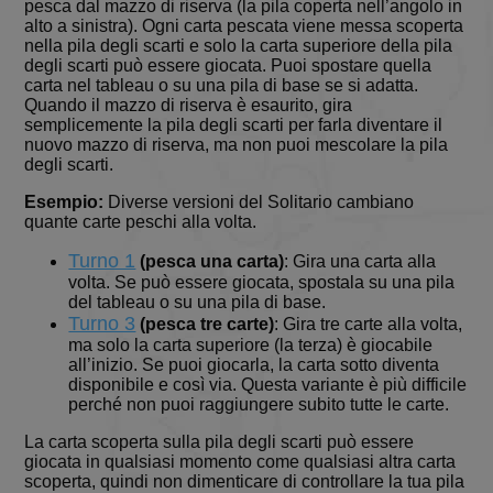
pesca dal mazzo di riserva (la pila coperta nell’angolo in
BlissLP
.solitalian.it
2 giorni
Gotd
alto a sinistra). Ogni carta pescata viene messa scoperta
nella pila degli scarti e solo la carta superiore della pila
BlissTemp
.solitalian.it
1 anno 1
This cooki
mese
stores a
degli scarti può essere giocata. Puoi spostare quella
random pl
carta nel tableau o su una pila di base se si adatta.
ID that is 
Quando il mazzo di riserva è esaurito, gira
for the
leaderboar
semplicemente la pila degli scarti per farla diventare il
card
nuovo mazzo di riserva, ma non puoi mescolare la pila
collections
degli scarti.
etc.
Esempio:
Diverse versioni del Solitario cambiano
quante carte peschi alla volta.
Turno 1
(pesca una carta)
: Gira una carta alla
Fornitore
/
Nome
Scadenza
Descrizione
volta. Se può essere giocata, spostala su una pila
Dominio
del tableau o su una pila di base.
Fornitore
/
Nome
Scadenza
Descrizione
BlissTD
.solitalian.it
1 anno
Turno 3
Fornitore
/
Dominio
(pesca tre carte)
: Gira tre carte alla volta,
Nome
Scadenza
Descrizione
Dominio
ma solo la carta superiore (la terza) è giocabile
g_state
www.solitalian.it
5 mesi 4
_ga_B5Q72E0G56
.solitalian.it
1 anno 1
Questo cookie
all’inizio. Se puoi giocarla, la carta sotto diventa
settimane
mese
viene utilizzato
BlissLR
.solitalian.it
1 anno
Used for ad
disponibile e così via. Questa variante è più difficile
da Google
targeting
BlissTN
.solitalian.it
1 anno
Analytics per
perché non puoi raggiungere subito tutte le carte.
mantenere lo
uid
.criteo.com
1 anno
Questo
stato della
cookie
La carta scoperta sulla pila degli scarti può essere
sessione.
fornisce un
giocata in qualsiasi momento come qualsiasi altra carta
ID utente
_ga
1 anno 1
Questo nome
Google LLC
scoperta, quindi non dimenticare di controllare la tua pila
assegnato in