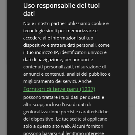
Uso responsabile dei tuoi
dati
Noi e i nostri partner utilizziamo cookie e
tecnologie simili per memorizzare e
accedere alle informazioni sul tuo
dispositivo e trattare dati personali, come
il tuo indirizzo IP, identificatori univoci e
dati di navigazione, per annunci e
Passaggio 5: Crea uno spazio per le tue pile
contenuti personalizzati, misurazione di
di base
annunci e contenuti, analisi del pubblico e
miglioramento dei servizi. Anche
Crea uno spazio — generalmente sopra il tableau e a
Fornitori di terze parti (1237)
destra nel Solitario classico — per le tue pile di base.
Hai bisogno di spazio per quattro pile di carte, una per
possono trattare i tuoi dati per questi e
ogni seme. Alla fine avrai due pile rosse (cuori e quadri)
altri scopi, incluso l’uso di dati di
e due pile nere (fiori e picche).
geolocalizzazione precisi e caratteristiche
del dispositivo. Le tue scelte si applicano
solo a questo sito web. Alcuni fornitori
possono basarsi sul legittimo interesse