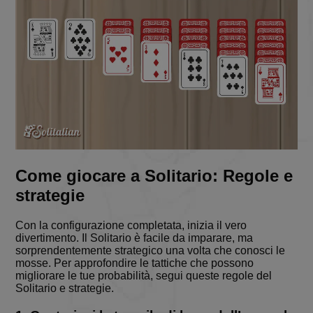
Targeting
Funzionalità
Non
classificati
Strettamente necessari
Performance
Targeting
Funzionalità
Non classificati
I cookie strettamente necessari consentono le
funzionalità principali del sito web come l'accesso
Come giocare a Solitario: Regole e
dell'utente e la gestione dell'account. Il sito web non
può essere utilizzato correttamente senza i cookie
strategie
strettamente necessari.
Fornitore
/
Con la configurazione completata, inizia il vero
Nome
Scadenza
Descrizion
Dominio
divertimento. Il Solitario è facile da imparare, ma
sorprendentemente strategico una volta che conosci le
BlissCo
.solitalian.it
5 anni
This cooki
mosse. Per approfondire le tattiche che possono
stores data
about the
migliorare le tue probabilità, segui queste regole del
player's ca
Solitario e strategie.
collections