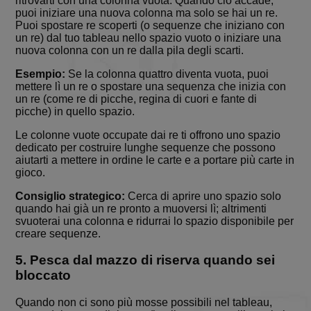
ritrovarti con una colonna vuota. Quando ciò accade,
generico
puoi iniziare una nuova colonna ma solo se hai un re.
utilizzato p
Puoi spostare re scoperti (o sequenze che iniziano con
mantenere 
variabili di
un re) dal tuo tableau nello spazio vuoto o iniziare una
sessione
nuova colonna con un re dalla pila degli scarti.
utente.
Normalme
Esempio:
Se la colonna quattro diventa vuota, puoi
è un nume
generato i
mettere lì un re o spostare una sequenza che inizia con
modo casu
un re (come re di picche, regina di cuori e fante di
il modo in 
picche) in quello spazio.
viene
utilizzato 
essere
Le colonne vuote occupate dai re ti offrono uno spazio
specifico pe
dedicato per costruire lunghe sequenze che possono
sito, ma u
aiutarti a mettere in ordine le carte e a portare più carte in
buon esem
gioco.
è mantene
uno stato 
accesso pe
Consiglio strategico:
Cerca di aprire uno spazio solo
utente tra 
quando hai già un re pronto a muoversi lì; altrimenti
pagine.
svuoterai una colonna e ridurrai lo spazio disponibile per
BlissOptsNew
.solitalian.it
1 anno 1
This cooki
creare sequenze.
mese
stores the
player
5. Pesca dal mazzo di riserva quando sei
preference
such as ca
bloccato
set and
backgroun
selections.
Quando non ci sono più mosse possibili nel tableau,