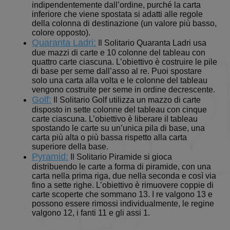
indipendentemente dall’ordine, purché la carta
inferiore che viene spostata si adatti alle regole
della colonna di destinazione (un valore più basso,
colore opposto).
Quaranta Ladri:
Il Solitario Quaranta Ladri usa
due mazzi di carte e 10 colonne del tableau con
quattro carte ciascuna. L’obiettivo è costruire le pile
di base per seme dall’asso al re. Puoi spostare
solo una carta alla volta e le colonne del tableau
vengono costruite per seme in ordine decrescente.
Golf:
Il Solitario Golf utilizza un mazzo di carte
disposto in sette colonne del tableau con cinque
carte ciascuna. L’obiettivo è liberare il tableau
spostando le carte su un’unica pila di base, una
carta più alta o più bassa rispetto alla carta
superiore della base.
Pyramid:
Il Solitario Piramide si gioca
distribuendo le carte a forma di piramide, con una
carta nella prima riga, due nella seconda e così via
fino a sette righe. L’obiettivo è rimuovere coppie di
carte scoperte che sommano 13. I re valgono 13 e
possono essere rimossi individualmente, le regine
valgono 12, i fanti 11 e gli assi 1.