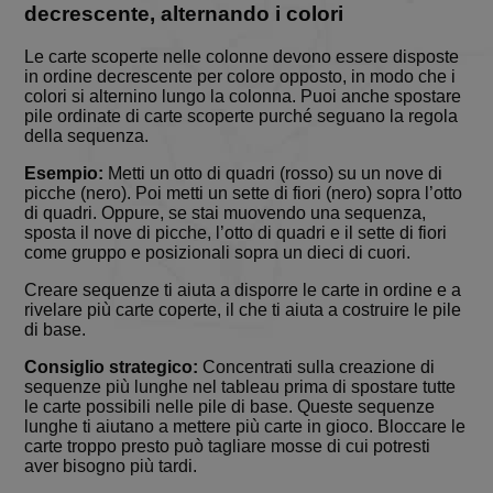
about the
decrescente, alternando i colori
player's g
statistics t
are shown
Le carte scoperte nelle colonne devono essere disposte
when the
in ordine decrescente per colore opposto, in modo che i
game ends
colori si alternino lungo la colonna. Puoi anche spostare
BlissTablet
.solitalian.it
4
Used for
pile ordinate di carte scoperte purché seguano la regola
settimane
switching 
della sequenza.
2 giorni
game to ta
mode
Esempio:
Metti un otto di quadri (rosso) su un nove di
picche (nero). Poi metti un sette di fiori (nero) sopra l’otto
BlissUserName
.solitalian.it
5 anni
This cooki
stores the 
di quadri. Oppure, se stai muovendo una sequenza,
name (for
sposta il nove di picche, l’otto di quadri e il sette di fiori
display
come gruppo e posizionali sopra un dieci di cuori.
purposes
only)
Creare sequenze ti aiuta a disporre le carte in ordine e a
BlissUT
.solitalian.it
5 anni
This cooki
rivelare più carte coperte, il che ti aiuta a costruire le pile
stores data
di base.
that is use
for the
player's g
Consiglio strategico:
Concentrati sulla creazione di
statistics, 
sequenze più lunghe nel tableau prima di spostare tutte
and card
le carte possibili nelle pile di base. Queste sequenze
collections
lunghe ti aiutano a mettere più carte in gioco. Bloccare le
BlissWG
.solitalian.it
1 anno
This cooki
carte troppo presto può tagliare mosse di cui potresti
stores data
aver bisogno più tardi.
about the
player's g