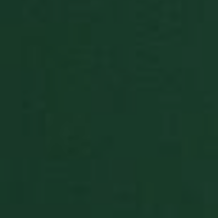
Targeting
Funzionalità
Non
classificati
Strettamente necessari
Performance
Targeting
Funzionalità
Non classificati
I cookie strettamente necessari consentono le
funzionalità principali del sito web come l'accesso
dell'utente e la gestione dell'account. Il sito web non
può essere utilizzato correttamente senza i cookie
strettamente necessari.
Fornitore
/
Nome
Scadenza
Descrizion
Dominio
BlissCo
.solitalian.it
5 anni
This cooki
stores data
about the