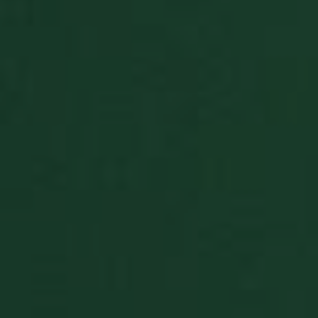
Google Privacy Policy
BlissSt
.solitalian.it
5 anni
This cooki
stores data
about the
player's g
statistics t
are shown
when the
game ends
BlissTablet
.solitalian.it
4
Used for
settimane
switching 
2 giorni
game to ta
mode
BlissUserName
.solitalian.it
5 anni
This cooki
stores the 
name (for
display
purposes
only)
BlissUT
.solitalian.it
5 anni
This cooki
stores data
that is use
for the
player's g
statistics, 
and card
collections
BlissWG
.solitalian.it
1 anno
This cooki