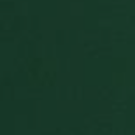
stores data
about the
player's g
statistics t
are shown
when the
game ends
CookieScriptConsent
9 mesi 3
Questo co
CookieScript
settimane
viene
www.solitalian.it
utilizzato d
servizio
Cookie-
Script.com
ricordare l
preferenze 
consenso s
cookie dei
visitatori. È
necessario
il banner d
cookie di
Cookie-
Script.com
funzioni
correttame
PHPSESSID
Sessione
Cookie
PHP.net
generato d
www.solitalian.it
applicazion
basate sul