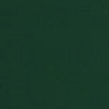
player's ca
collections
BlissCrossLoad
.solitalian.it
1 giorno
This cookie
used when
the player
saves and
loads the
game.
BlissData
.solitalian.it
5 anni
This cooki
stores data
that is use
for the
player's g
statistics, 
and card
collections
BlissGuestSt
.solitalian.it
1 anno
This cooki
stores data
about the
player's g
statistics t
are shown
when the
game ends
BlissIsNewIpad
.solitalian.it
4
Used for
settimane
switching 
2 giorni
game to ta
mode