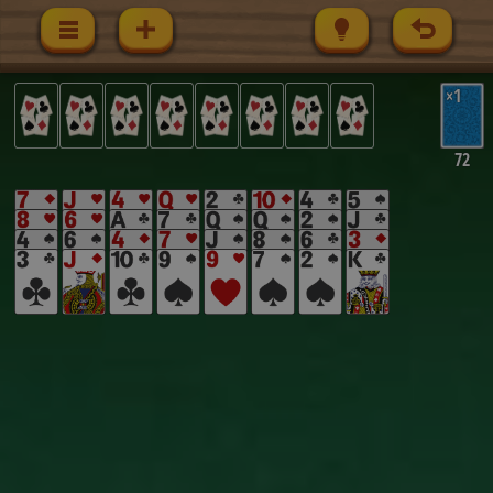
×1
72