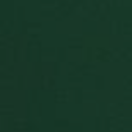
linguaggio
PHP. Si tra
di un
identificat
generico
utilizzato p
mantenere 
variabili di
sessione
utente.
Normalme
è un nume
generato i
modo casu
il modo in 
viene
utilizzato 
essere
specifico pe
sito, ma u
buon esem
è mantene
uno stato 
accesso pe
utente tra 
pagine.
BlissOptsNew
.solitalian.it
1 anno 1
This cooki
mese
stores the
player
preference
such as ca