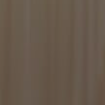
isitatori. È
ipt.com funzioni
ggio PHP. Si tratta
re le variabili di
rato in modo
pecifico per il sito,
ccesso per un
 card set and
 for the
rizione
tenere lo stato
ytics, che è un
erato dalla
munemente utilizzato
o essere inviati a
tenti unici