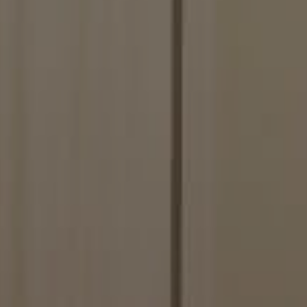
Dominio
.solitalian.it
5 anni
This cookie stores data about the player's card col
.solitalian.it
1 giorno
This cookie is used when the player saves and lo
.solitalian.it
5 anni
This cookie stores data that is used for the player'
login and card collections.
.solitalian.it
1 anno
This cookie stores data about the player's game sta
shown when the game ends.
.solitalian.it
4
Used for switching the game to tablet mode
settimane
2 giorni
.solitalian.it
5 anni
This cookie stores data about the player's game sta
shown when the game ends.
.solitalian.it
4
Used for switching the game to tablet mode
settimane
2 giorni
Google Privacy Policy
.solitalian.it
5 anni
This cookie stores the user name (for display pur
.solitalian.it
5 anni
This cookie stores data that is used for the player'
login and card collections.
.solitalian.it
1 anno
This cookie stores data about the player's game sta
shown when the game ends.
nt
9 mesi 3
Questo cookie viene utilizzato dal servizio Cooki