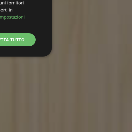
uni fornitori
orti in
Impostazioni
ETTA TUTTO
Non classificati
icati
e la gestione