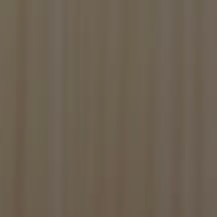
lections.
ads the game.
s game statistics,
tistics that are
tistics that are
poses only)
s game statistics,
tistics that are
e-Script.com per