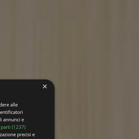
×
dere alle
entificatori
di annunci e
 parti (1237)
zzazione precisi e