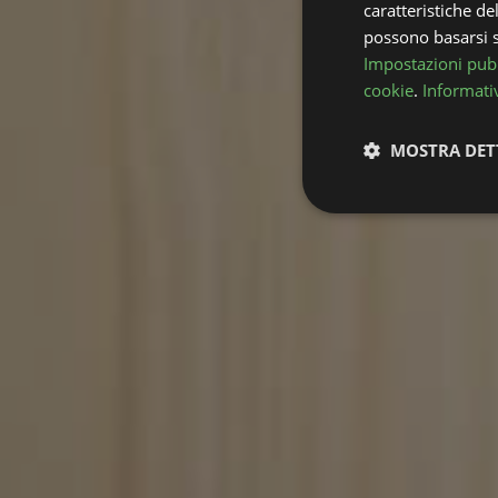
caratteristiche de
possono basarsi su
Impostazioni pubb
cookie
.
Informativ
MOSTRA DET
Strettamente
necessari
Stre
I cookie strettamente
dell'account. Il sito
Nome