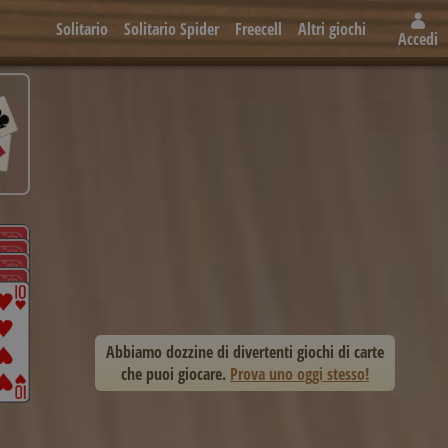
Solitario
Solitario Spider
Freecell
Altri giochi
Accedi
Abbiamo dozzine di divertenti giochi di carte
che puoi giocare.
Prova uno oggi stesso!