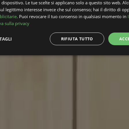
l dispositivo. Le tue scelte si applicano solo a questo sito web. Alc
l legittimo interesse invece che sul consenso; hai il diritto di opp
licitarie
. Puoi revocare il tuo consenso in qualsiasi momento in
a sulla privacy
TAGLI
RIFIUTA TUTTO
ACC
Performance
Targeting
Funzionalità
ttamente necessari
Performance
Targeting
Funzionalità
Non classif
 necessari consentono le funzionalità principali del sito web come l'accesso dell'utente 
 web non può essere utilizzato correttamente senza i cookie strettamente necessari.
Fornitore
/
Scadenza
Descrizione