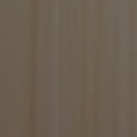
BlissCo
BlissCrossLoad
BlissData
BlissGuestSt
BlissIsNewIpad
BlissSt
BlissTablet
BlissUserName
BlissUT
BlissWG
CookieScriptConse